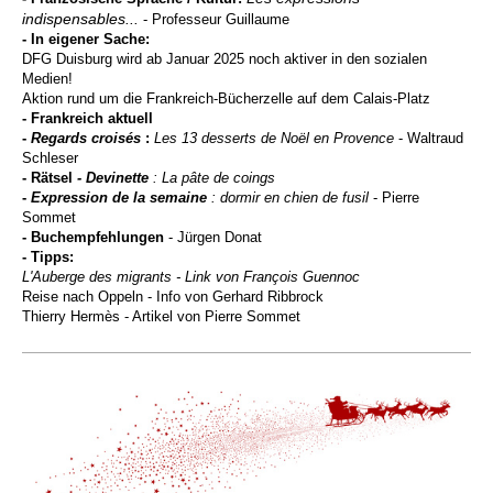
indispensables...
-
Professeur Guillaume
- In eigener Sache:
DFG Duisburg wird ab Januar 2025 noch aktiver in den sozialen
Medien!
Aktion rund um die Frankreich-Bücherzelle auf dem Calais-Platz
- Frankreich aktuell
-
Regards croisés
:
Les 13 desserts de
Noël en Provence
- Waltraud
Schleser
- Rätsel
- Devinette
: La pâte de coings
-
Expression de la semaine
: dormir en chien de fusil
- Pierre
Sommet
- Buchempfehlungen
- Jürgen Donat
-
Tipps:
L'Auberge des migrants - Link von François Guennoc
Reise nach Oppeln - Info von Gerhard Ribbrock
Thierry Hermès - Artikel von Pierre Sommet