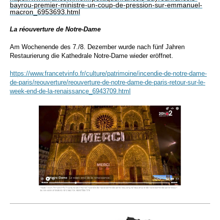
bayrou-premier-ministre-un-coup-de-pression-sur-emmanuel-
macron_6953693.html
La réouverture de Notre-Dame
Am Wochenende des 7./8. Dezember wurde nach fünf Jahren
Restaurierung die Kathedrale Notre-Dame wieder eröffnet.
https://www.francetvinfo.fr/culture/patrimoine/incendie-de-notre-dame-
de-paris/reouverture/reouverture-de-notre-dame-de-paris-retour-sur-le-
week-end-de-la-renaissance_6943709.html