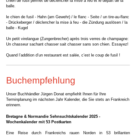
chien de fusil permet de déclencher la mise à feu et le départ de la
balle.
le chien de fusil - Hahn (am Gewehr) / le flanc - Seite / un tire-au-flanc
- Drückeberger / déclencher la mise à feu - die Zündung auslösen / la
balle - Kugel
Un petit virelangue (Zungenbrecher) après trois verres de champagne:
Un chasseur sachant chasser sait chasser sans son chien. Essayez!
Quand l’addition d’un restaurant est salée, c’est le coup de fusil !
Buchempfehlung
Unser Buchhändler Jürgen Donat empfiehlt Ihnen für Ihre
Terminplanung
im
nächsten Jahr Kalender, die Sie stets an Frankreich
erinnern.
Bretagne & Normandie Sehnsuchtskalender 2025 -
Wochenkalender mit 53 Postkarten
Eine Reise durch Frankreichs rauen Norden in 53 brillanten