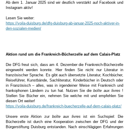
Ab dem 1. Januar 2025 sind wir deutlich verstärkt auf Facebook und
Instagram aktiv!
Lesen Sie weiter:
https://voila-duisburg.de/dfg-duisburg-ab-januar-2025-noch-aktiver-in-
den-sozialen-medien/
Aktion rund um die Frankreich-Bücherzelle auf dem Calais-Platz
Die DFG freut sich, dass am 4. Dezember die Frankreich-Bücherzelle
eingeweiht werden konnte. Hier
finden Sie nicht nur Literatur in
französischer Sprache. Es gibt auch übersetzte Literatur, Kochbücher,
Reiseführer, Kunstbände, Sachliteratur, Kinderbücher in Deutsch oder
in Französisch – alles, was in irgendeiner Weise mit Frankreich und
frankophonen Ländern zu tun hat.
Nutzen Sie die
boîte aux livres
!
Stellen Sie Bücher ein, nehmen Sie welche mit und empfehlen Sie
diesen Ort weiter!
https://voila-duisburg.de/frankreich-buecherzelle-auf-dem-calais-platz/
Unsere erste Aktion zur
boîte aux livres
ist ein Suchspiel: Die
Bücherzelle ist durch eine Kooperation zwischen der DFG und der
Bürgerstiftung Duisburg entstanden. Nach einschlägigen Erfahrungen