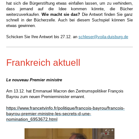
hat sich die Bürgerstiftung etwas einfallen lassen, um zu verhindern,
dass jemand auf die Idee kommen könnte, die Bücher
weiterzuverkaufen.
Wie macht sie das?
Die Antwort finden Sie ganz
schnell in der Bücherzelle.
Auch bei diesem Suchspiel können Sie
etwas gewinnen.
Schicken Sie Ihre Antwort bis 27.12. an
schleser@voila-duisburg.de
Frankreich aktuell
Le nouveau Premier ministre
Am 13.12. hat Emmanuel Macron den Zentrumspolitiker François
Bayrou zum neuen Premierminister ernannt.
https://www.francetvinfo.fr/politique/francois-bayrou/francois-
bayrou-premier-ministre-les-secrets-d-une-
nomination_6953672.html