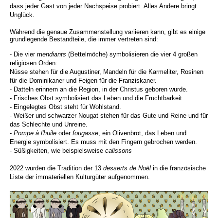
dass jeder Gast von jeder Nachspeise probiert. Alles Andere bringt
Unglück.
Während die genaue Zusammenstellung variieren kann, gibt es einige
grundlegende Bestandteile, die immer vertreten sind:
- Die vier m
endiants
(Bettelmöche) symbolisieren die vier 4 großen
religiösen Orden:
Nüsse stehen für die Augustiner, Mandeln für die Karmeliter, Rosinen
für die Dominikaner und Feigen für die Franziskaner.
- Datteln erinnern an die Region, in der Christus geboren wurde.
- Frisches Obst
symbolisiert das Leben und die Fruchtbarkeit.
- Eingelegtes Obst steht für Wohlstand.
- Weißer und schwarzer Nougat stehen für das Gute und Reine und für
das Schlechte und Unreine.
-
Pompe à l'huile
oder
fougasse
, ein Olivenbrot, das Leben und
Energie symbolisiert. Es muss mit den Fingern gebrochen werden.
- Süßigkeiten, wie beispielsweise
calissons
2022 wurden die Tradition der 13
desserts de Noël
in die französische
Liste der immateriellen Kulturgüter aufgenommen.