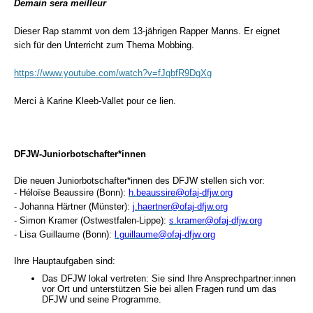
Demain sera meilleur
Dieser Rap stammt von dem 13-jährigen Rapper Manns. Er eignet
sich für den Unterricht zum Thema Mobbing.
https://www.youtube.com/watch?v=fJqbfR9DgXg
Merci à Karine Kleeb-Vallet pour ce lien.
DFJW-Juniorbotschafter*innen
Die neuen Juniorbotschafter*innen des DFJW stellen sich vor:
- Héloïse Beaussire (Bonn):
h.beaussire@ofaj-dfjw.org
- Johanna Härtner (Münster):
j.haertner@ofaj-dfjw.org
- Simon Kramer (Ostwestfalen-Lippe):
s.kramer@ofaj-dfjw.org
- Lisa Guillaume (Bonn):
l.guillaume@ofaj-dfjw.org
Ihre Hauptaufgaben sind:
Das DFJW lokal vertreten: Sie sind Ihre Ansprechpartner:innen
vor Ort und unterstützen Sie bei allen Fragen rund um das
DFJW und seine Programme.