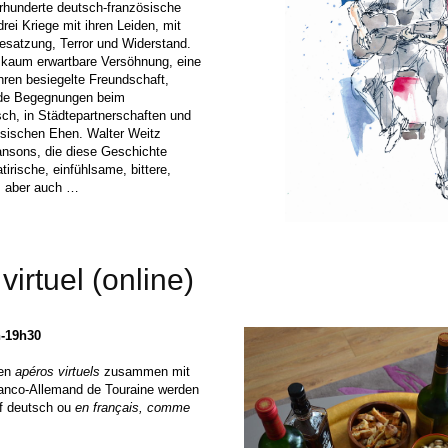
rhunderte deutsch-französische
rei Kriege mit ihren Leiden, mit
esatzung, Terror und Widerstand.
 kaum erwartbare Versöhnung, eine
hren besiegelte Freundschaft,
de Begegnungen beim
ch, in Städtepartnerschaften und
ösischen Ehen. Walter Weitz
ansons, die diese Geschichte
tirische, einfühlsame, bittere,
, aber auch …
virtuel (online)
h-19h30
ten
apéros virtuels
zusammen mit
anco-Allemand de Touraine werden
uf deutsch ou
en français, comme