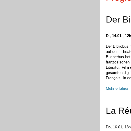
Der B
Di, 14.01., 12
Der Bibliobus 
auf dem Theate
Bücherbus hat
französischen
Literatur, Fil
gesamten digit
Français. In 
Mehr erfahren
La Réu
Do, 16.01, 18