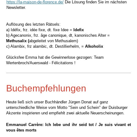
https://la-maison-de-florence.de/
Die Lösung finden Sie im nächsten
Newsletter.
Auflösung des letzten Rätsels:
a) Idéfix, frz. idée fixe, dt. fixe Idee =
Idefix
b) Agecanonix, frz. âge canonique, dt, kanonisches Alter =
Methusalix (
abgeleitet von Methusalem)
c) Alambix, frz alambic, dt. Destillierhelm, =
Alkoholix
Glücksfee Emma hat die Gewinnerlose gezogen
: Team
Wertenbroch/Auerswald
- Félicitations !
Buchempfehlungen
Heute ließ sich unser Buchhändler Jürgen Donat auf ganz
unterschiedliche Weise vom Motto
"Sein und Schein"
der Duisburger
Akzente inspirieren und empfiehlt zwei aktuelle Neuerscheinungen.
Emmanuel Carrère: Ich lebe und ihr seid tot / Je suis vivant et
vous êtes morts