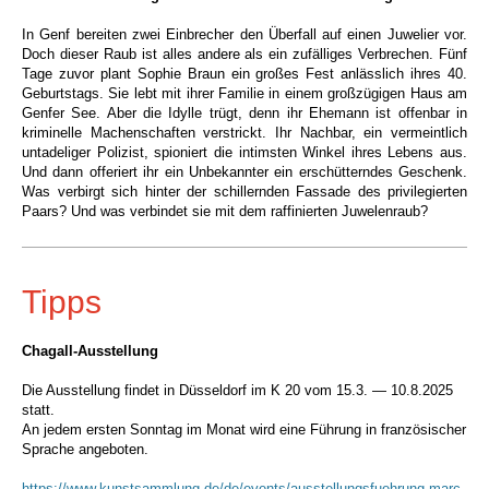
In Genf bereiten zwei Einbrecher den Überfall auf einen Juwelier vor.
Doch dieser Raub ist alles andere als ein zufälliges Verbrechen. Fünf
Tage zuvor plant Sophie Braun ein großes Fest anlässlich ihres 40.
Geburtstags. Sie lebt mit ihrer Familie in einem großzügigen Haus am
Genfer See. Aber die Idylle trügt, denn ihr Ehemann ist offenbar in
kriminelle Machenschaften verstrickt. Ihr Nachbar, ein vermeintlich
untadeliger Polizist, spioniert die intimsten Winkel ihres Lebens aus.
Und dann offeriert ihr ein Unbekannter ein erschütterndes Geschenk.
Was verbirgt sich hinter der schillernden Fassade des privilegierten
Paars? Und was verbindet sie mit dem raffinierten Juwelenraub?
Tipps
Chagall-Ausstellung
Die Ausstellung findet in Düsseldorf im K 20 vom
15.3. — 10.8.2025
statt.
An jedem ersten Sonntag im Monat wird eine Führung in französischer
Sprache angeboten.
https://www.kunstsammlung.de/de/events/ausstellungsfuehrung-marc-