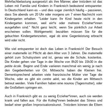
Mehrfachbelastung ausgesetzt als ihre Männer, aber trotzdem ist das
Leben mit Familie und Kindern in Frankreich bedeutend entspannter.
In Deutschland kann es – und dies sogar ziemlich häufig – passieren,
dass Sie abends um 20 Uhr oder morgens um 7 einen Nachricht vom
Kindergarten erhalten. "Leider kann Ihr Kind heute nicht in den
Kindergarten kommen, weil ein*e oder mehrere Erzieher*innen
ausgefallen sind." Nicht ganz leicht, wenn Sie pünktlich zur Arbeit
erscheinen sollen. Wohlgemerkt: bezahlen müssen Sie für die
gebuchten Kindergartenzeiten, egal ob eine Gegenleistung erbracht
wird oder nicht.
Wie viel entspannter ist doch das Leben in Frankreich! Der Besuch
einer
maternelle
ist Pflicht ab dem Alter von 3 Jahren.
Die
maternelle
gehört zum Schulsystem und ist, genau wie die Schule, kostenlos.
Die Kinder gehen vier Tage in der Woche von 8h20 bis 15h30 in die
petite école
.
Beginn und Ende variieren manchmal ein wenig je nach
den Gegebenheiten vor Ort. Mittwochs haben die Kleinen frei.
Dementsprechend arbeiten viele französische
Mütter vier Tage die
Woche, oder es gibt
ein
centre aéré
, wo die Kinder am Mittwoch
betreut werden. Viele Familien haben eine
nounou
(Tagesmutter), oder
die Großeltern springen ein.
Auch in Frankreich gibt es zu wenig Erzieher*innen, auch sie werden
krank und fallen aus. Für die Kolleg*innen bedeutet das Stress und
bedarf einer großen Improvisationskunst. Trotzdem können die Eltern