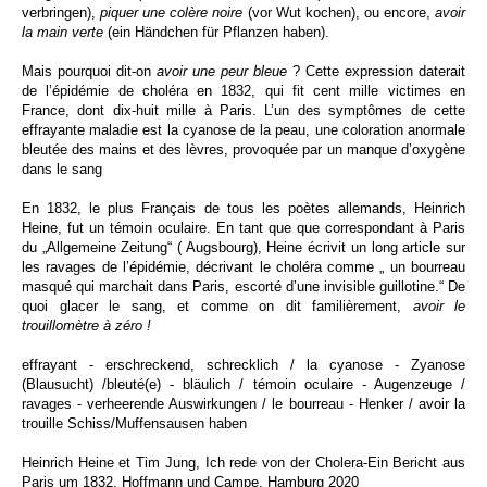
verbringen),
piquer une colère noire
(vor Wut kochen), ou encore,
avoir
la main verte
(ein Händchen für Pflanzen haben).
Mais pourquoi dit-on
avoir une peur bleue
? Cette expression daterait
de l’épidémie de choléra en 1832, qui fit cent mille victimes en
France, dont dix-huit mille à Paris. L’un des symptômes de cette
effrayante maladie est la cyanose de la peau, une coloration anormale
bleutée des mains et des lèvres, provoquée par un manque d’oxygène
dans le sang
En 1832, le plus Français de tous les poètes allemands, Heinrich
Heine, fut un témoin oculaire. En tant que que correspondant à Paris
du „Allgemeine Zeitung“ ( Augsbourg), Heine écrivit un long article
sur
les ravages de l’épidémie, décrivant le choléra comme „ un
bourreau
masqué qui marchait dans Paris, escorté d’une invisible
guillotine.“ De
quoi glacer le sang, et comme on dit familièrement,
avoir le
trouillomètre à zéro !
effrayant
-
erschreckend, schrecklich / la cyanose
-
Zyanose
(Blausucht) /
bleuté(e)
-
bläulich /
témoin oculaire
-
Augenzeuge /
ravages
-
verheerende Auswirkungen / le bourreau
-
Henker / avoir la
trouille
Schiss/Muffensausen haben
Heinrich Heine et Tim Jung, Ich rede von der Cholera-Ein Bericht aus
Paris um 1832, Hoffmann und Campe, Hamburg 2020