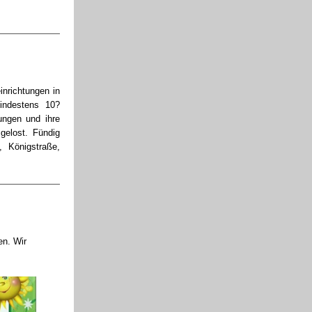
inrichtungen in
indestens 10?
ungen und ihre
gelost. Fündig
, Königstraße,
en. Wir