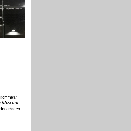
 gekommen?
er
Webseite
its erhalten