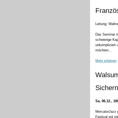
Französ
Leitung: Waltr
Das Seminar is
schwierige Kap
unkompliziert 
möchten…
Mehr erfahren
Walsum
Sichern
Sa, 06.12., 18
MercatorJazz p
Festival mit i