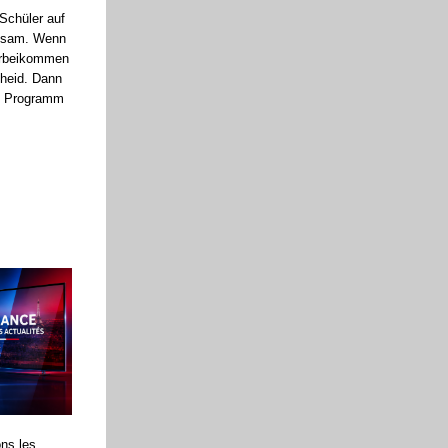
Schüler auf
rksam. Wenn
vorbeikommen
cheid. Dann
es Programm
ns les