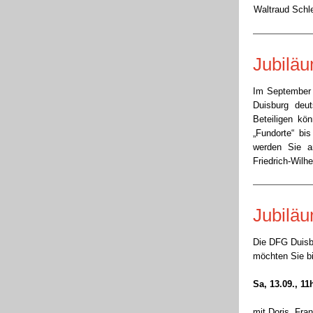
Waltraud Schl
Jubiläu
Im September f
Duisburg deu
Beteiligen kö
„Fundorte“ bi
werden Sie an
Friedrich-Wilhe
Jubilä
Die DFG Duisbu
möchten Sie bi
Sa, 13.09., 11
mit Doris, Fra