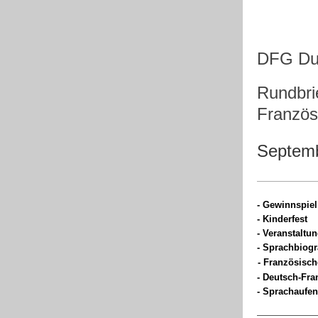
DFG Du
Rundbri
Französ
Septem
- Gewinnspiel
- Kinderfest
- Veranstaltu
- Sprachbiogr
- Französisch
- Deutsch-Fr
- Sprachaufen