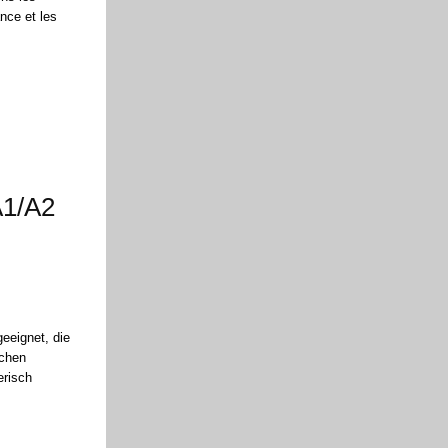
nce et les
A1/A2
geeignet, die
schen
erisch