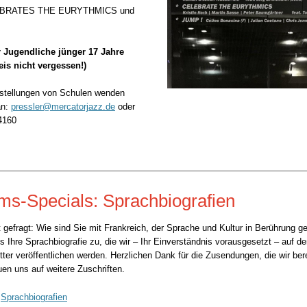
EBRATES THE EURYTHMICS und
für Jugendliche jünger 17 Jahre
is nicht vergessen!)
tellungen von Schulen wenden
an:
pressler@mercatorjazz.de
oder
4160
ums-Specials:
Sprachbiografien
ist gefragt: Wie sind Sie mit Frankreich, der Sprache und Kultur in Berührung
 Ihre Sprachbiografie zu, die wir – Ihr Einverständnis vorausgesetzt –
auf d
tter
veröffentlichen werden.
Herzlichen Dank für die Zusendungen, die wir bere
uen uns auf weitere Zuschriften.
:
Sprachbiografien