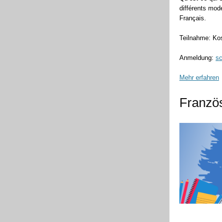
différents mod
Français.
Teilnahme: Kos
Anmeldung:
sc
Mehr erfahren
Französ