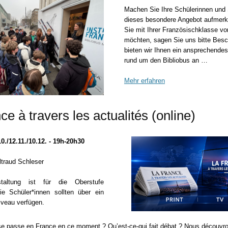
Machen Sie Ihre Schülerinnen und 
dieses besondere Angebot aufme
Sie mit Ihrer Französischklasse 
möchten, sagen Sie uns bitte Bes
bieten wir Ihnen ein ansprechend
rund um den Bibliobus an …
Mehr erfahren
ce à travers les actualités (online)
10./12.11./10.12. - 19h-20h30
traud Schleser
taltung ist für die Oberstufe
Die Schüler*innen sollten über ein
iveau verfügen.
se passe en France en ce moment ? Qu’est-ce-qui fait débat ? Nous découvro