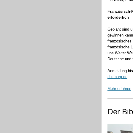
Französisch-K
erforderlich
Geplant sind u
gewinnen kann,
französisches 
französische L
uns Walter Weit
Deutsche und 
Anmeldung bis
duisburg.de
Mehr erfahren
Der Bib