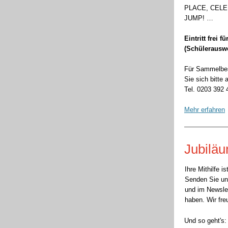
PLACE, CEL
JUMP!
…
Eintritt frei 
(Schülerauswe
Für Sammelbes
Sie sich bitte 
Tel. 0203 392 
Mehr erfahren
Jubilä
Ihre Mithilfe 
Senden Sie uns
und im Newsle
haben. Wir fre
Und so geht's