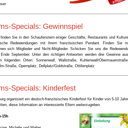
eser
ms-Specials: Gewinnspiel
inden Sie in den Schaufenstern einiger Geschäfte, Restaurants und Kulture
tsche Redewendungen mit ihrem französischen Pendant. Finden Sie m
nnen sich Mitglieder und Nicht-Mitglieder. Schicken Sie uns die Redewend
s Ende September. Unter den richtigen Antworten werden drei Gewinne aus
 folgenden Orten: Sonnenwall, Wallstraße, Kuhlenwall/Obermauerstraße
lm-Straße, Opernplatz, Dellplatz/Goldstraße, Ottilienplatz
ums-Specials:
Kinderfest
rg organisiert ein deutsch-französisches Kinderfest für Kinder von 5-10 Jahr
tten, diese Information an interessierte Eltern weiterzugeben.
h-15h
ncine, Michèle und Walter