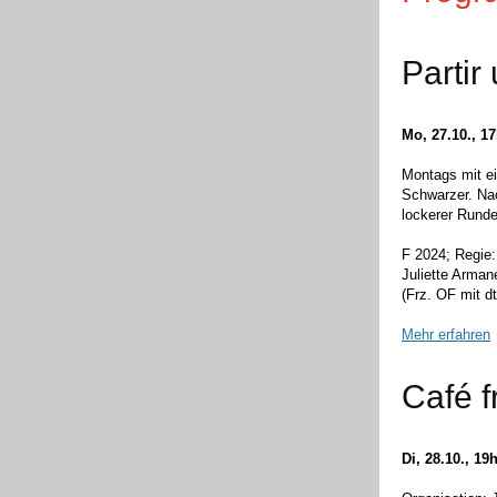
Partir
Mo, 27.10., 1
Montags mit e
Schwarzer. Nac
lockerer Rund
F 2024; Regie
Juliette Armane
(Frz. OF mit d
Mehr erfahren
Café f
Di, 28.10., 19