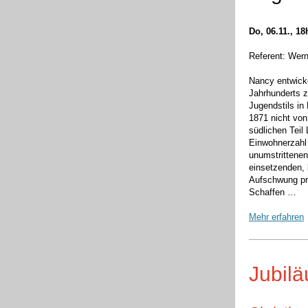
Do, 06.11., 1
Referent: Wern
Nancy entwick
Jahrhunderts 
Jugendstils in
1871 nicht von
südlichen Teil
Einwohnerzahl
unumstrittenen
einsetzenden, 
Aufschwung pro
Schaffen …
Mehr erfahren
Jubilä