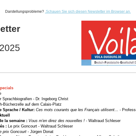
Darstellungsprobleme?
.
Schauen Sie sich diesen Newsletter im Browser an.
etter
.2025
pecials
e
 Sprachbiografien - Dr. Ingeborg Christ
ch-Bücherzelle auf dem Calais-Platz
e Sprache / Kultur:
Ces mots courants que les Français utilisent…
-
Profess
ktuell
de la semaine :
Vous m'en direz des nouvelles !
- Waltraud Schleser
sés
:
Le prix Goncourt
- Waltraud Schleser
e prix Goncourt
- Jürgen Donat