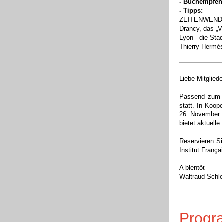
- Buchempfeh
- Tipps:
ZEITENWENDEN 
Drancy, das „V
Lyon - die Sta
Thierry Hermè
Liebe Mitglied
Passend zum 
statt.
In Koope
26. November t
bietet aktuelle
Reservieren S
Institut Franç
A bientôt
Waltraud Schl
Prog