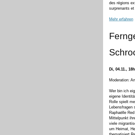
des régions ex
surprenants et 
Mehr erfahren
Ferng
Schro
Di, 04.11., 18
Moderation: An
Wer bin ich ei
eigene Identi
Rolle spielt m
Lebensfragen s
Raphaëlle Red
Mittelpunkt ih
viele migrant
um Heimat, Her
thematisiert R