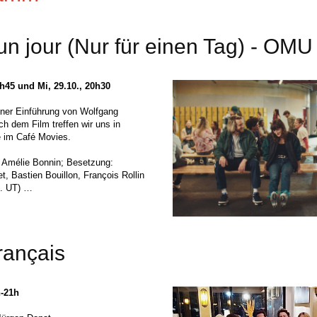
 un jour (Nur für einen Tag) - OMU
7h45 und Mi, 29.10., 20h30
iner Einführung von Wolfgang
h dem Film treffen wir uns in
e im Café Movies.
: Amélie Bonnin; Besetzung:
t, Bastien Bouillon, François Rollin
t. UT) …
rançais
h-21h