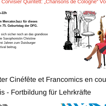
e Corvisier Quintett: „Chansons de Cologne“ Vol
h-22h
n MercatorJazz für dieses
 75. Geburtstag der DFG.
n sich sicher noch an das grandiose
ie Saxophonistin Christine
drei Jahren zum Duisburger
val beitrug.
ter Cinéfête et Francomics en cou
is - Fortbildung für Lehrkräfte
5h-18h