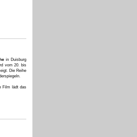
he
in Duisburg
rd vom 20. bis
eigt. Die Reihe
erspiegeln.
 Film lädt das