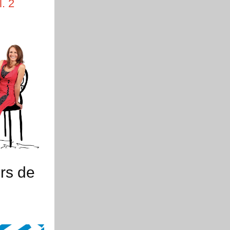
. 2
rs de