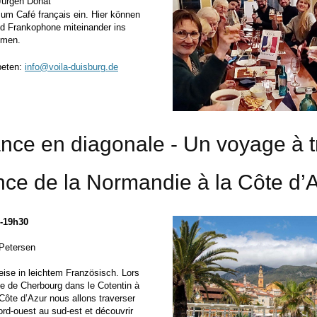
Jürgen Donat
um Café français ein. Hier können
nd Frankophone miteinander ins
mmen.
eten:
info@voila-duisburg.de
nce en diagonale - Un voyage à t
nce de la Normandie à la Côte d’
h-19h30
 Petersen
reise in leichtem Französisch. Lors
e de Cherbourg dans le Cotentin à
 Côte d’Azur nous allons traverser
ord-ouest au sud-est et découvrir