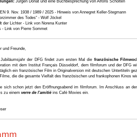
lungen:
Jürgen Donat und
eine Buchbesprechung von Alfons Scholten
9. Nov. 1938 / 1989 / 2025 - Hinweis von Annegret Keller-Stegmann
orzimmer des Todes“ - Wolf Jöckel
dt der Lichter - Link von Norena Kunter
s - Link von Pierre Sommet
er und Freunde,
Jubiläumsjahr der DFG findet zum ersten Mal die
französische Filmwoc
ration mit dem Institut Français Düsseldorf, dem filmforum und der DFG wi
äglich ein französischer Film in Originalversion mit deutschen Untertiteln gez
 Filme, die
die gesamte Vielfalt des
französischen und frankophonen Kinos wid
ie sich schon jetzt den Eröffnungsabend im filmforum. Im Anschluss an den
ais zu einem
verre de l'amitié
ins Café Movies ein.
eser
ramm