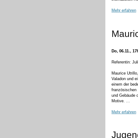
Mehr erfahren
Mauric
Do, 06.11., 17
Referentin: Jul
Maurice Utrill
Valadon und ei
einem der bede
französischen 
und Gebäude d
Motive.
…
Mehr erfahren
Jugend