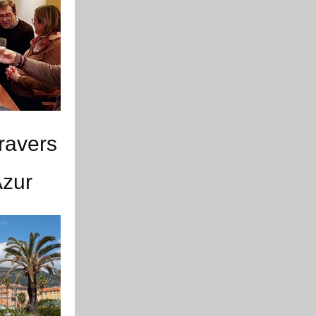
ravers
Azur