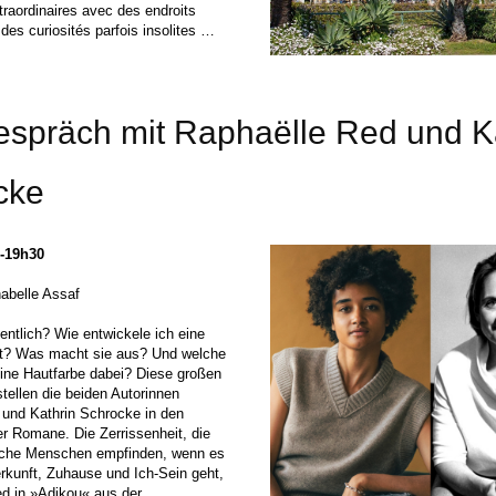
traordinaires avec des endroits
des curiosités parfois insolites …
espräch mit Raphaëlle Red und K
cke
h-19h30
abelle Assaf
gentlich? Wie entwickele ich eine
tät? Was macht sie aus? Und welche
eine Hautfarbe dabei? Diese großen
tellen die beiden Autorinnen
 und Kathrin Schrocke in den
rer Romane. Die Zerrissenheit, die
ische Menschen empfinden, wenn es
kunft, Zuhause und Ich-Sein geht,
ed in »Adikou« aus der …