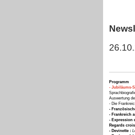
Newsl
26.10
Programm
- Jubiläums-S
Sprachbiografi
Auswertung der
- Die Frankrei
- Französisch
- Frankreich a
- Expression 
Regards croi
-
Devinette :
L