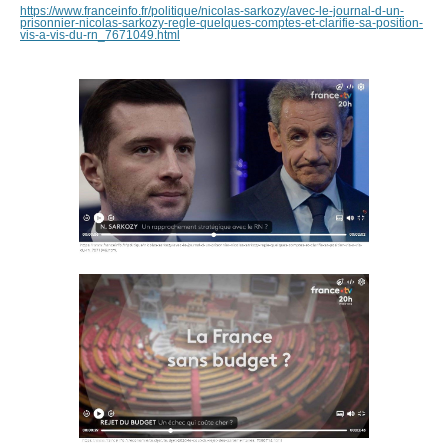
https://www.franceinfo.fr/politique/nicolas-sarkozy/avec-le-journal-d-un-
prisonnier-nicolas-sarkozy-regle-quelques-comptes-et-clarifie-sa-position-
vis-a-vis-du-rn_7671049.html