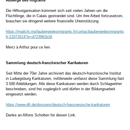
Auberge des migrants
Die Hilfsorganisation kümmert sich seit vielen Jahren um die
Flüchtlinge, die in Calais gestrandet sind. Um ihre Arbeit fortzusetzen,
brauchen sie dringend weitere finanzielle Unterstützung.
https://mailchi.mp/laubergedesmigrants.fr/contactlaubergedesmigrants
fr-21072614?e=d723981b16
Merci à Arthur pour ce lien.
Sammlung deutsch-französischer Karikaturen
Seit Mitte der 70er Jahre archiviert das deutsch-französische Institut
in Ludwigsburg Karikaturen, mittlerweile umfasst diese Sammlung fast
3.500 Abbildungen. Alle diese Karikaturen werden durch Schlagwörter
beschrieben, sind frei zugänglich und dürfen in der Bildungsarbeit
eingesetzt werden.
https://www.dfi.de/dossiers/deutsch-franzoesische-karikaturen
Danke an Alfons Scholten für diesen Link.