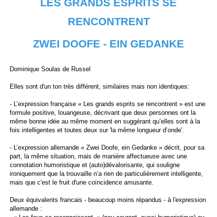
LES GRANDS ESPRITS SE
RENCONTRENT
ZWEI DOOFE - EIN GEDANKE
Dominique Soulas de Russel
Elles sont d'un ton très différent, similaires mais non identiques:
- L’expression française « Les grands esprits se rencontrent » est une
formule positive, louangeuse, décrivant que deux personnes ont la
même bonne idée au même moment en suggérant qu’elles sont à la
fois intelligentes et toutes deux sur 'la même longueur d’onde'.
- L’expression allemande « Zwei Doofe, ein Gedanke » décrit, pour sa
part, la même situation, mais de manière affectueuse avec une
connotation humoristique et (auto)dévalorisante, qui souligne
ironiquement que la trouvaille n’a rien de particulièrement intelligente,
mais que c'est le fruit d'une coïncidence amusante.
Deux équivalents francais - beaucoup moins répandus - à l'expression
allemande :