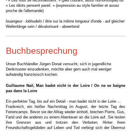
- « Les fous se reconnaissent. » (peu courant, aussi humoristique) ou
« Les idiots pensent pareil. » (expression au style familier et assez
proche de l'allemande)
louangeur - lobhudeln / être sur la même longueur d'onde - auf gleicher
Wellenlänge sein / dévalorisant - abwertend
Buchbesprechung
Unser Buchhändler Jürgen Donat versucht, sich in jugendliche
Denkmuster einzudenken, möchte aber gern auch mal weniger
aufwändig französisch kochen.
Guillaume Nail, Man badet nicht in der Loire / On ne se baigne
pas dans la Loire
Ein perfekter Tag, bis auf ein Detail - man badet nicht in der Loire ...
Frankreich, ein heißer Nachmittag im August, der letzte Tag des
Feriencamps. Bevor sie der Alltag wieder einholt, brechen Pierre, Gus,
Farid und die anderen zu einem Abenteuer an die Loire auf. Sie testen
ihre Grenzen aus und trotzen den Verboten. Hinter ihren
Freundschaftsgelübden auf Leben und Tod verbirgt sich der Übermut