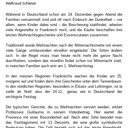
Waltraud Schleser
Während in Deutschland schon am 24. Dezember gegen Abend die
Familien versammelt sind und oft nach Einbruch der Dunkelheit – vor
allem, wenn Kinder dabei sind – die Bescherung stattfindet, arbeiten
viele Angestellte in Frankreich noch, und die Käufer beschaffen ihre
letzten Weihnachtsgeschenke und Essenszutaten zusammen.
Traditionell wurde Weihnachten nach der Mitternachtsmette mit einem
viele Gänge umfassenden
réveillon
eingeläutet. Die Sitten ändern
sich. In der Regel muss man heute nicht mehr die ganze Nacht
durchfuttern, sondern das
réveillon
findet schon vor Mitternacht statt,
in manchen Familien auch erst am 1. Weihnachtstag.
In den meisten Regionen Frankreichs wachen die Kinder am 25.
morgens auf und finden dann ihre Geschenke unter dem Tannenbaum.
In den nördlichen Regionen, besonders in Elsass und Lothringen, ist
la
veille de
Noë
l
, also der 24.12., genau wie in Deutschland der
wichtigste Festtag.
Die typischen Gerichte, die zu Weihnachten serviert werden, erklärt
Professeur Guillaume in seinem Videobeitrag. Hier wartet die
Provence mit einer Besonderheit auf. Nach alter Sitte beendet man
das Festtagsmenü mit 13 Desserts, die eine große symbolische
Bedeutung haben. Die Zahl bezieht sich auf das letzte Abendmahl,