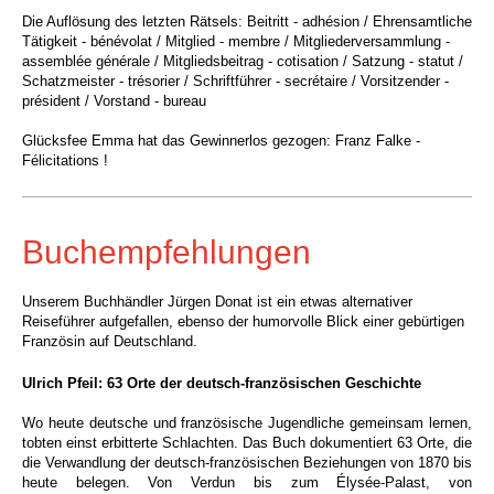
Die Auflösung des letzten Rätsels: Beitritt - adhésion / Ehrensamtliche
Tätigkeit - bénévolat / Mitglied - membre / Mitgliederversammlung -
assemblée générale / Mitgliedsbeitrag - cotisation / Satzung - statut /
Schatzmeister - trésorier / Schriftführer - secrétaire / Vorsitzender -
président / Vorstand - bureau
Glücksfee Emma hat das Gewinnerlos gezogen
:
Franz Falke
-
Félicitations !
Buchempfehlungen
Unserem Buchhändler Jürgen Donat ist ein etwas alternativer
Reiseführer aufgefallen, ebenso der humorvolle Blick einer gebürtigen
Französin auf Deutschland.
Ulrich Pfeil: 63 Orte der deutsch-französischen Geschichte
Wo heute deutsche und französische Jugendliche gemeinsam lernen,
tobten einst erbitterte Schlachten. Das Buch dokumentiert 63 Orte, die
die Verwandlung der deutsch-französischen Beziehungen von 1870 bis
heute belegen. Von Verdun bis zum Élysée-Palast, von