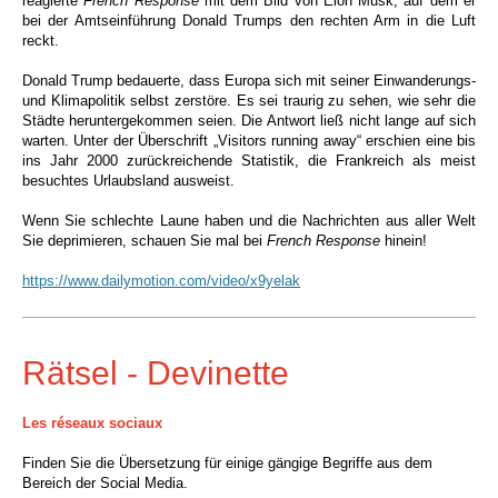
reagierte
French Response
mit dem Bild von Elon Musk, auf dem er
bei der Amtseinführung Donald Trumps den rechten Arm in die Luft
reckt.
Donald Trump bedauerte, dass Europa sich mit seiner Einwanderungs-
und Klimapolitik selbst zerstöre. Es sei traurig zu sehen, wie sehr die
Städte heruntergekommen seien. Die Antwort ließ nicht lange auf sich
warten. Unter der Überschrift „Visitors running away“ erschien eine bis
ins Jahr 2000 zurückreichende Statistik, die Frankreich als meist
besuchtes Urlaubsland ausweist.
Wenn Sie schlechte Laune haben und die Nachrichten aus aller Welt
Sie deprimieren, schauen Sie mal bei
French Response
hinein!
https://www.dailymotion.com/video/x9yelak
Rätsel - Devinette
Les réseaux sociaux
Finden Sie die Übersetzung für einige gängige Begriffe aus dem
Bereich der Social Media.