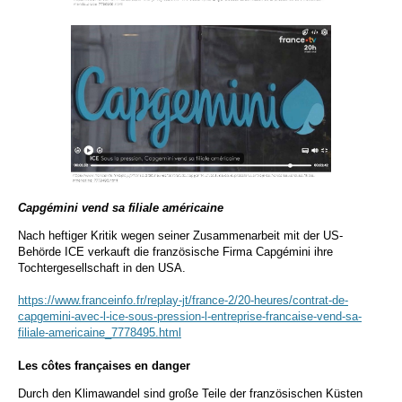
Capgémini vend sa filiale américaine
Nach heftiger Kritik wegen seiner Zusammenarbeit mit der US-
Behörde ICE verkauft die französische Firma Capgémini ihre
Tochtergesellschaft in den USA.
https://www.franceinfo.fr/replay-jt/france-2/20-heures/contrat-de-
capgemini-avec-l-ice-sous-pression-l-entreprise-francaise-vend-sa-
filiale-americaine_7778495.html
Les côtes françaises en danger
Durch den Klimawandel sind große Teile der französischen Küsten