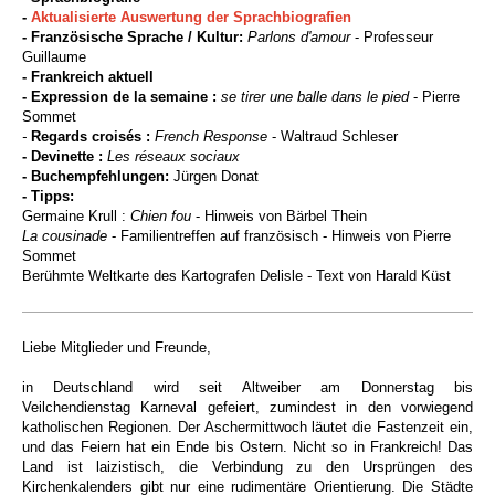
-
Aktualisierte Auswertung der Sprachbiografien
- Französische Sprache / Kultur:
Parlons d'amour
- Professeur
Guillaume
- Frankreich aktuell
- Expression de la semaine :
se tirer une balle dans le pied
- Pierre
Sommet
-
Regards croisés
:
French Response
- Waltraud Schleser
- Devinette :
Les réseaux sociaux
- Buchempfehlungen:
Jürgen Donat
- Tipps:
Germaine Krull :
Chien fou
- Hinweis von Bärbel Thein
La cousinade
- Familientreffen auf französisch - Hinweis von Pierre
Sommet
Berühmte Weltkarte des Kartografen Delisle - Text von Harald Küst
Liebe Mitglieder und Freunde,
in Deutschland wird seit Altweiber am Donnerstag bis
Veilchendienstag Karneval gefeiert, zumindest in den vorwiegend
katholischen Regionen. Der Aschermittwoch läutet die Fastenzeit ein,
und das Feiern hat ein Ende bis Ostern. Nicht so in Frankreich! Das
Land ist laizistisch, die Verbindung zu den Ursprüngen des
Kirchenkalenders gibt nur eine rudimentäre Orientierung. Die Städte