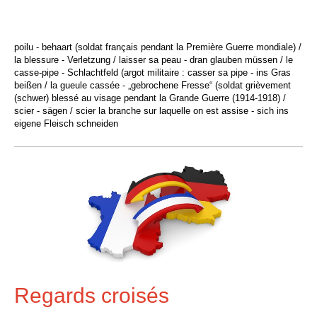
poilu - behaart (soldat français pendant la Première Guerre mondiale) /
la blessure - Verletzung / laisser sa peau - dran glauben müssen / le
casse-pipe - Schlachtfeld (argot militaire : casser sa pipe - ins Gras
beißen / la gueule cassée - „gebrochene Fresse“ (soldat grièvement
(schwer) blessé au visage pendant la Grande Guerre (1914-1918) /
scier - sägen / scier la branche sur laquelle on est assise - sich ins
eigene Fleisch schneiden
Regards croisés