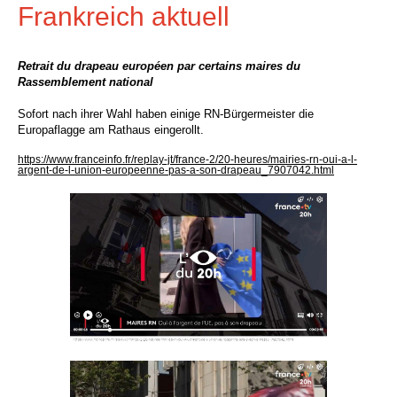
Frankreich aktuell
Retrait du drapeau européen par certains maires du
Rassemblement national
Sofort nach ihrer Wahl haben einige RN-Bürgermeister die
Europaflagge am Rathaus eingerollt.
https://www.franceinfo.fr/replay-jt/france-2/20-heures/mairies-rn-oui-a-l-
argent-de-l-union-europeenne-pas-a-son-drapeau_7907042.html