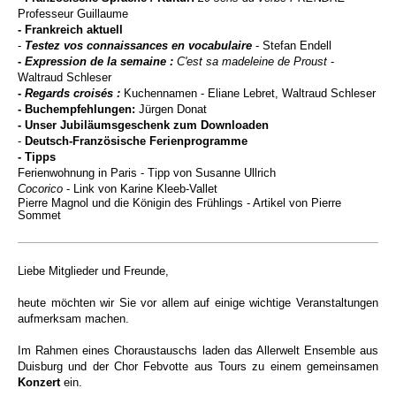
Professeur Guillaume
- Frankreich aktuell
-
Testez vos connaissances en vocabulaire
- Stefan Endell
-
Expression de la semaine :
C'est sa madeleine de Proust
-
Waltraud Schleser
-
Regards croisés
:
Kuchennamen
- Eliane Lebret, Waltraud Schleser
- Buchempfehlungen:
Jürgen Donat
- Unser Jubiläumsgeschenk zum Downloaden
-
Deutsch-Französische Ferienprogramme
- Tipps
Ferienwohnung in Paris - Tipp von Susanne Ullrich
Cocorico
- Link von Karine Kleeb-Vallet
Pierre Magnol und die Königin des Frühlings - Artikel von Pierre
Sommet
Liebe Mitglieder und Freunde,
heute möchten wir Sie vor allem auf einige wichtige Veranstaltungen
aufmerksam machen.
Im Rahmen eines Choraustauschs laden das
Allerwelt Ensemble aus
Duisburg
und der Chor Febvotte aus Tours
zu einem gemeinsamen
Konzert
ein.