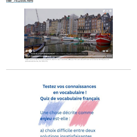
ville_7911656.html