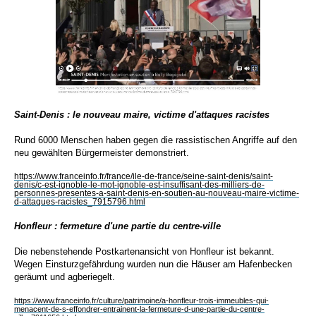
Saint-Denis : le nouveau maire, victime d'attaques racistes
Rund 6000 Menschen haben gegen die rassistischen Angriffe auf den
neu gewählten Bürgermeister demonstriert.
https://www.franceinfo.fr/france/ile-de-france/seine-saint-denis/saint-
denis/c-est-ignoble-le-mot-ignoble-est-insuffisant-des-milliers-de-
personnes-presentes-a-saint-denis-en-soutien-au-nouveau-maire-victime-
d-attaques-racistes_7915796.html
Honfleur : fermeture d'une partie du centre-ville
Die nebenstehende Postkartenansicht von Honfleur ist bekannt.
Wegen Einsturzgefährdung wurden nun die Häuser am Hafenbecken
geräumt und agberiegelt.
https://www.franceinfo.fr/culture/patrimoine/a-honfleur-trois-immeubles-qui-
menacent-de-s-effondrer-entrainent-la-fermeture-d-une-partie-du-centre-