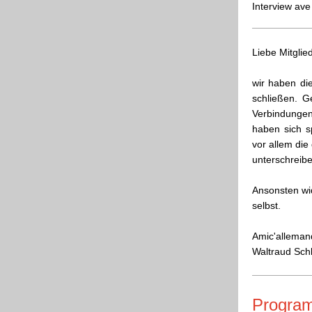
Interview ave
Liebe Mitgli
wir haben die
schließen. G
Verbindungen
haben sich s
vor allem die
unterschreibe
Ansonsten wi
selbst.
Amic'alleman
Waltraud Sch
Progra