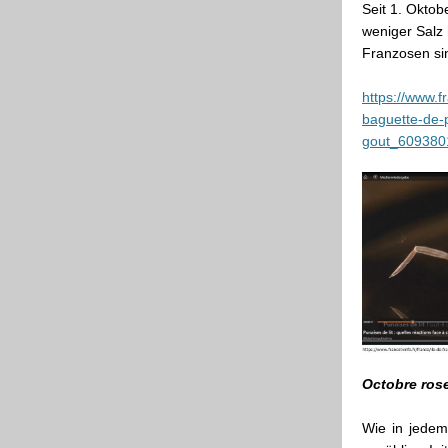
Seit 1. Oktob
weniger Salz 
Franzosen sin
https://www.f
baguette-de-p
gout_609380
Octobre ros
Wie in jedem