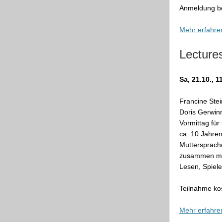
Anmeldung be
Mehr erfahre
Lectures
Sa,
21.10., 
Francine Stei
Doris Gerwinn
Vormittag für
ca. 10 Jahren
Muttersprache
zusammen mit
Lesen, Spiele
Teilnahme ko
Mehr erfahre