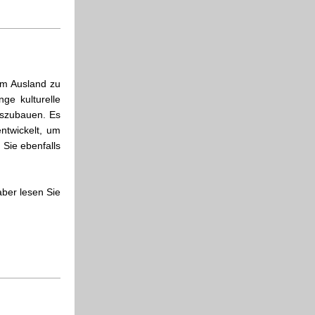
 im Ausland zu
ge kulturelle
uszubauen. Es
ntwickelt, um
Sie ebenfalls
ber lesen Sie