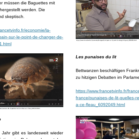
er müssen die Baguettes mit
hergestellt werden. Die
d skeptisch.
rancetvinfo.fr/economie/la-
ain-sur-le-point-de-changer-de-
1.html
Les punaises du lit
Bettwanzen beschäftigen Frankre
zu hitzigen Debatten im Parlame
https://www.francetvinfo.fr/france
france/punaises-de-lit-quelles-r
a-ce-fleau_6092049.html
e
 Jahr gibt es landesweit wieder