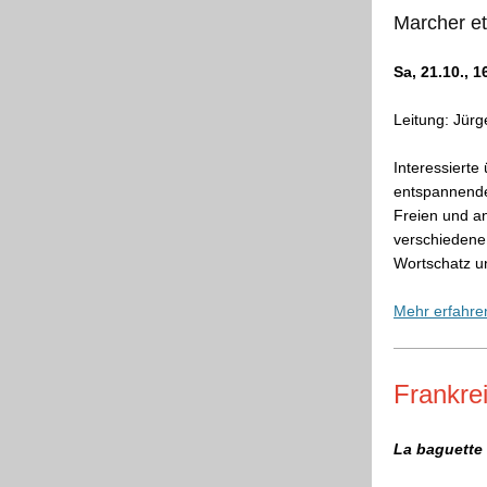
Marcher et
Sa, 21.10., 
Leitung: Jür
Interessiert
entspannende
Freien und an
verschieden
Wortschatz u
Mehr erfahre
Frankrei
La baguette