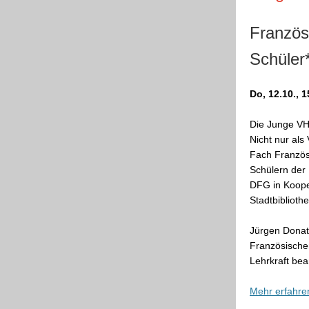
Französ
Schüler
Do, 12.10., 
Die Junge VH
Nicht nur als
Fach Französ
Schülern der 
DFG in Koope
Stadtbibliothe
Jürgen Donat
Französischen
Lehrkraft be
Mehr erfahre