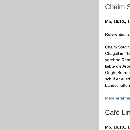
Chaim S
Mo, 16.10., 
Referentin: Is
Chaim Soutin
Chagall im "
verehrte Rem
liebte die Ar
Gogh. Befreu
schuf er ausd
Landschaften
Mehr erfahre
Café Li
Mo, 16.10., 