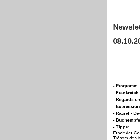
Newslet
08.10
.2
-
Programm
- Frankreich 
- Regards cr
- Expression
- Rätsel - De
- Buchempf
- Tipps:
Erhalt der Go
Trésors des b