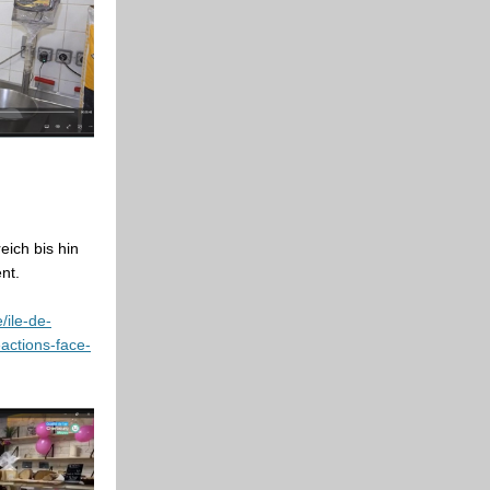
ich bis hin
nt.
/ile-de-
eactions-face-