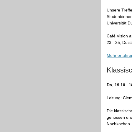
Unsere Treffe
Student/innen
Universität Du
Café Vision a
23 - 25, Duis
Mehr erfahre
Klassis
Do, 19.10., 
Leitung: Cle
Die klassisch
genossen und
Nachkochen.