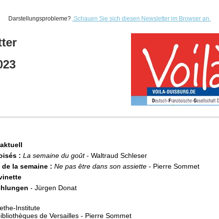
Darstellungsprobleme?
.
Schauen Sie sich diesen Newsletter im Browser an.
ter
023
aktuell
oisés :
La semaine du goût
- Waltraud Schleser
 de la semaine :
Ne pas être dans son assiette
- Pierre Sommet
vinette
ehlungen
- Jürgen Donat
ethe-Institute
ibliothèques de Versailles - Pierre Sommet