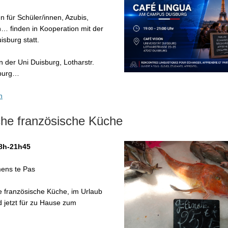
n für Schüler/innen, Azubis,
… finden in Kooperation mit der
isburg statt.
n der Uni Duisburg,
Lotharstr.
burg
…
n
che französische Küche
18h-21h45
mens te Pas
e französische Küche, im Urlaub
 jetzt für zu Hause zum