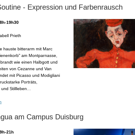
outine - Expression und Farbenrausch
18h-19h30
abell Prieth
e hauste bitterarm mit Marc
Bienenkorb" am Montparnasse,
brandt wie einen Halbgott und
beiten von Cezanne und Van
ndet mit Picasso und Modigliani
ruckstarke Porträts,
 und Stillleben…
n
ngua am Campus Duisburg
19h-21h