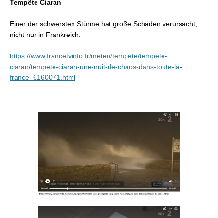
Tempête Ciaran
Einer der schwersten Stürme hat große Schäden verursacht,
nicht nur in Frankreich.
https://www.francetvinfo.fr/meteo/tempete/tempete-
ciaran/tempete-ciaran-une-nuit-de-chaos-dans-toute-la-
france_6160071.html