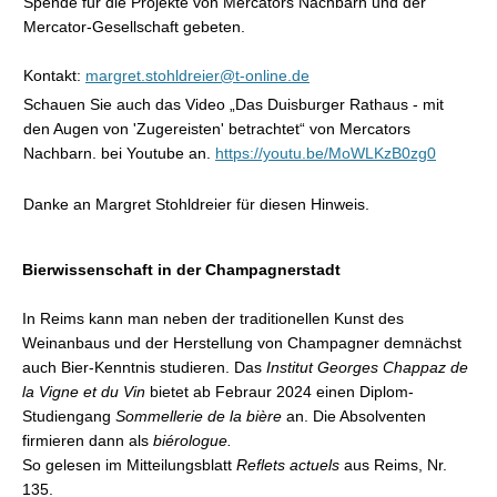
Spende für die Projekte von Mercators Nachbarn und der
Mercator-Gesellschaft gebeten.
Kontakt:
margret.stohldreier@t-online.de
Schauen Sie auch das Video „Das Duisburger Rathaus - mit
den Augen von 'Zugereisten' betrachtet“ von Mercators
Nachbarn. bei Youtube an.
https://youtu.be/MoWLKzB0zg0
Danke an Margret Stohldreier für diesen Hinweis.
Bierwissenschaft in der Champagnerstadt
In Reims kann man neben der traditionellen Kunst des
Weinanbaus und der Herstellung von Champagner demnächst
auch Bier-Kenntnis studieren. Das
Institut Georges Chappaz de
la Vigne et du Vin
bietet ab Febraur 2024 einen Diplom-
Studiengang
Sommellerie de la bière
an. Die Absolventen
firmieren dann als
biérologue.
So gelesen im Mitteilungsblatt
Reflets actuels
aus Reims, Nr.
135.