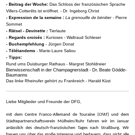
- Beitrag der Woche:
Das Schloss der französischen Sprache
Villers-Cotterêts ist eröffnet. - Dr. Ingeborg Christ
- Expression de la semaine :
La grenouille de bénitier -
Pierre
Sommet
-
Rätsel
- Devinette :
Tierlaute
- Regards croisés :
Kurioses - Waltraud Schleser
- Buchempfehlung
- Jürgen Donat
- Télétandems
- Marie-Laure Saliou
- Tipps:
Rund ums Duisburger Rathaus - Margret Stohldreier
Bierwissenschaft in der Champagnerstadt - Dr. Beate Gödde-
Baumanns
Das linke Rheinufer gehört zu Frankreich - Harald Küst
Liebe Mitglieder und Freunde der DFG,
mit dem Centre Franco-Allemand de Touraine (CFAT) und dem
Städtepartnerschaftsverein Mülheim/Ruhr fahren wir im Januar
anlässlich des deutsch-französischen Tages
nach Straßburg
.
Wir
freuen uns über das große Interesse und bedauern, dass nicht alle