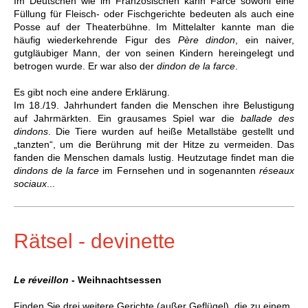
Im Deutschen wie im Französischen kann Farce sowohl eine
Füllung für Fleisch- oder Fischgerichte bedeuten als auch eine
Posse auf der Theaterbühne. Im Mittelalter kannte man die
häufig wiederkehrende Figur des
Père dindon
, ein naiver,
gutgläubiger Mann, der von seinen Kindern hereingelegt und
betrogen wurde. Er war also der
dindon de la farce
.
Es gibt noch eine andere Erklärung.
Im 18./19. Jahrhundert fanden die Menschen ihre Belustigung
auf Jahrmärkten. Ein grausames Spiel war die
ballade des
dindons
. Die Tiere wurden auf heiße Metallstäbe gestellt und
„tanzten“, um die Berührung mit der Hitze zu vermeiden. Das
fanden die
Menschen damals lustig. Heutzutage findet man die
dindons de la farce
im Fernsehen und in sogenannten
réseaux
sociaux
...
Rätsel - devinette
Le réveillon
- Weihnachtsessen
Finden Sie drei weitere Gerichte (außer Geflügel), die zu einem