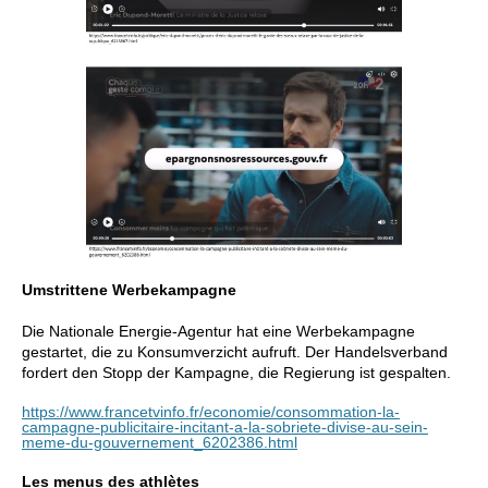
Umstrittene Werbekampagne
Die Nationale Energie-Agentur hat eine Werbekampagne
gestartet, die zu Konsumverzicht aufruft. Der Handelsverband
fordert den Stopp der Kampagne, die Regierung ist gespalten.
https://www.francetvinfo.fr/economie/consommation-la-
campagne-publicitaire-incitant-a-la-sobriete-divise-au-sein-
meme-du-gouvernement_6202386.html
Les menus des athlètes