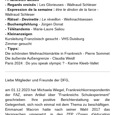
- Regards croisés :
Les Glorieuses - Waltraud Schleser
- Expression de la semaine :
être le dindon de la farce
-
Waltraud Schleser
- Rätsel
- Devinette :
Le réveillon -
Weihnachtsessen
- Buchempfehlung
- Jürgen Donat
- Télétandems
- Marie-Laure Saliou
- Kleinanzeigen
Kursleitung Französisch gesucht - VHS Duisburg
Zimmer gesucht
- Tipps:
Die schönsten Weihnachtsmärkte in Frankreich -
Pierre Sommet
Die äußerste Außengrenze - Claudia Weidl
Paris 2024 : Do you speak olympic ? - Karine Kleeb-Vallet
Liebe Mitglieder und Freunde der DFG,
am 01.12.2023 hat Michaela Wiegel, Frankreichkorrespondentin
der FAZ, einen Artikel über "Frankreichs Schulexperiment"
geschrieben. Ihre positive Berichterstattung war die
Gelegenheit, sich noch einmal mit dem Thema zu beschäftigen.
Emmanuel Macron hatte nach seiner Wahl 2017 das
Versprechen umgesetzt, in den
ZEP (Zones d’éducation