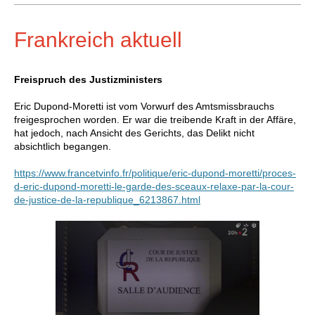
Frankreich aktuell
Freispruch des Justizministers
Eric Dupond-Moretti ist vom Vorwurf des Amtsmissbrauchs
freigesprochen worden. Er war die treibende Kraft in der Affäre,
hat jedoch, nach Ansicht des Gerichts, das Delikt nicht
absichtlich begangen.
https://www.francetvinfo.fr/politique/eric-dupond-moretti/proces-
d-eric-dupond-moretti-le-garde-des-sceaux-relaxe-par-la-cour-
de-justice-de-la-republique_6213867.html