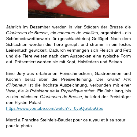
Jährlich im Dezember werden in vier Städten der Bresse die
Glorieuses de Bresse
, ein
concours de volailles,
organisiert - ein
Schönheitswettbewerb für (geschlachtetes) Geflügel. Nach dem
Schlachten werden die Tiere gerupft und stramm in ein festes
Leinentuch gewickelt. Dadurch vermengen sich Fleisch und Fett
und die Tiere weisen nach dem Auspacken eine typische Form
auf. Präsentiert werden sie mit Kopf, Halsfedern und Beinen.
Eine Jury aus erfahrenen Feinschmeckern, Gastronomen und
Köchen berät über die Preisverleihung. D
er
Grand Prix
d’Honneur
ist
die höchste Auszeichnung
,
verbunden mit einer
Vase, die
le Président de la Republique
stiftet. Ein Jahr lang, bis
zu den nächsten G
lorieuses de Bresse,
beliefert der Preisträger
den Elysée-Palast.
https://www.youtube.com/watch?v=0ypQGobuGbo
Merci à Francine Steinfels-Baudet pour ce tuyau et à sa s
œ
ur
pour la photo.