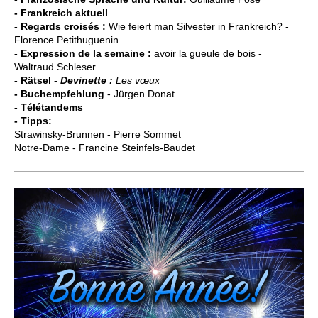
- Frankreich aktuell
- Regards croisés :
Wie feiert man Silvester in Frankreich? -
Florence Petithuguenin
- Expression de la semaine :
avoir la gueule de bois -
Waltraud Schleser
- Rätsel
- Devinette :
Les v
œ
ux
- Buchempfehlung
- Jürgen Donat
- Télétandems
- Tipps:
Strawinsky-Brunnen - Pierre Sommet
Notre-Dame - Francine Steinfels-Baudet