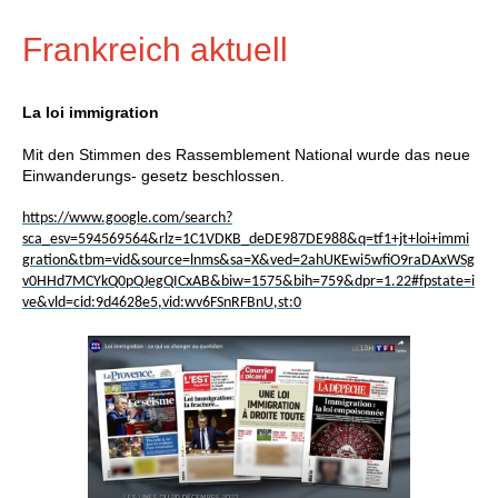
Frankreich aktuell
La loi immigration
Mit den Stimmen des Rassemblement National wurde das neue
Einwanderungs- gesetz beschlossen.
https://www.google.com/search?
sca_esv=594569564&rlz=1C1VDKB_deDE987DE988&q=tf1+jt+loi+immi
gration&tbm=vid&source=lnms&sa=X&ved=2ahUKEwi5wfiO9raDAxWSg
v0HHd7MCYkQ0pQJegQICxAB&biw=1575&bih=759&dpr=1.22#fpstate=i
ve&vld=cid:9d4628e5,vid:wv6FSnRFBnU,st:0