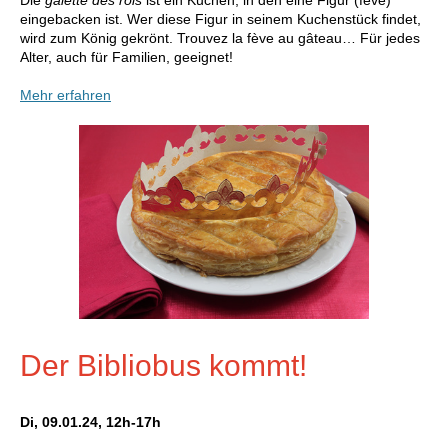
Die
galette des rois
ist ein Kuchen, in den eine Figur (fève)
eingebacken ist. Wer diese Figur in seinem Kuchenstück findet,
wird zum König gekrönt.
Trouvez la fève au gâteau…
Für jedes
Alter, auch für Familien, geeignet!
Mehr erfahren
Der Bibliobus kommt!
Di, 09.01.24, 12h-17h