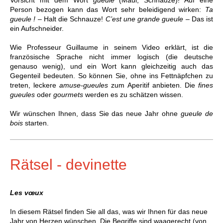
Vorsicht mit dem Wort
gueule
(Maul, Schnauze)! Auf eine
Person bezogen kann das Wort sehr beleidigend wirken:
Ta
gueule !
– Halt die Schnauze!
C’est une grande gueule
– Das ist
ein Aufschneider.
Wie Professeur Guillaume in seinem Video erklärt, ist die
französische Sprache nicht immer logisch (die deutsche
genauso wenig), und ein Wort kann gleichzeitig auch das
Gegenteil bedeuten. So können Sie, ohne ins Fettnäpfchen zu
treten, leckere
amuse-gueules
zum Aperitif anbieten. Die
fines
gueules
oder
gourmets
werden es zu schätzen wissen.
Wir wünschen Ihnen, dass Sie das neue Jahr ohne
gueule de
bois
starten.
Rätsel - devinette
Les v
œ
ux
In diesem Rätsel finden Sie all das, was wir Ihnen für das neue
Jahr von Herzen wünschen. Die Begriffe sind waagerecht (von