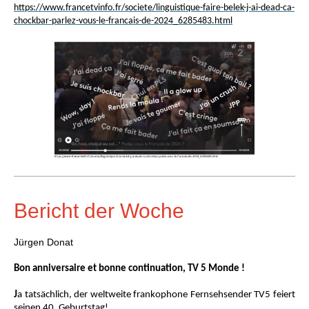
https://www.francetvinfo.fr/societe/linguistique-faire-belek-j-ai-dead-ca-
chockbar-parlez-vous-le-francais-de-2024_6285483.html
Bericht der Woche
Jürgen Donat
Bon anniversaire et bonne continuation, TV 5 Monde !
J
a tatsächlich, der weltweite frankophone Fernsehsender TV5 feiert
seinen 40. Geburtstag!