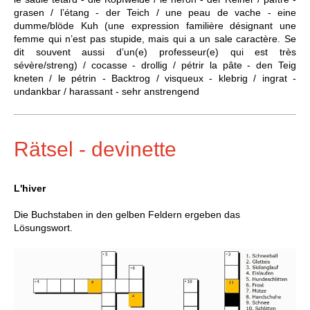
grasen /
l’étang - der Teich /
une peau de vache - eine
dumme/blöde Kuh (une expression familière désignant une
femme qui n’est pas stupide, mais qui a un sale caractère. Se
dit souvent aussi d’un(e) professeur(e) qui est très
sévère/streng) /
cocasse - drollig /
pétrir la pâte - den Teig
kneten / le
pétrin - Backtrog /
visqueux - klebrig /
ingrat -
undankbar /
harassant - sehr anstrengend
Rätsel - devinette
L'hiver
Die Buchstaben in den gelben Feldern ergeben das
Lösungswort.