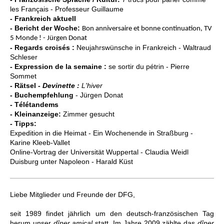
les Français
-
Professeur Guillaume
- Frankreich aktuell
- Bericht der Woche:
Bon anniversaire et bonne continuation, TV
5 Monde ! - Jürgen Donat
- Regards croisés :
Neujahrswünsche in Frankreich - Waltraud
Schleser
- Expression de la semaine :
se sortir du pétrin - Pierre
Sommet
- Rätsel
- Devinette :
L'hiver
- Buchempfehlung
- Jürgen Donat
- Télétandems
- Kleinanzeige:
Zimmer gesucht
- Tipps:
Expedition in die Heimat - Ein Wochenende in Straßburg -
Karine Kleeb-Vallet
Online-Vortrag der Universität Wuppertal -
Claudia Weidl
Duisburg unter Napoleon - Harald Küst
Liebe Mitglieder und Freunde der DFG,
seit 1989 findet jährlich um den deutsch-französischen Tag
herum unser
dîner amical
statt. Im Jahre 2009 zählte das
dîner