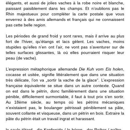
élégants, et aussi de jolies vaches à la robe noire et blanche,
paissant paisiblement dans les champs. Et n’oublions pas le
Rhin majestueux pour compléter la carte postale que vous
enverrez à des amis allemands et français qui ne connaissent
pas cette belle region.
Les périodes de grand froid y sont rares, mais il arrive au plus
fort de l’hiver, qu’étangs et lacs gèlent. Les vaches, moins
stupides qu’elles n’en ont l’air, ne vont pas s’aventurer sur de
telles surfaces glissantes, là où elles pourraient risquer leur
peau (de vache).
L’expression métaphorique allemande
Die Kuh vom Eis holen
,
cocasse et usitée, signifie littéralement que dans une situation
très délicate, l’on va „sortir la vache de la glace“. L’expression
française équivalente se situe dans un autre contexte. Quand
on est dans le pétrin, donc familièrement dans une situation
pénible, difficilement surmontable, il faut à tout prix s‘en sortir.
Au 18ème siècle, au temps où les pétrins mécaniques
n’existaient pas, le boulanger pétrissait péniblement sa pâte,
souvent collante et visqueuse, dans un pétrin en bois. Extraire la
pâte du pétrin était un travail ingrat et harassant.
le saule têtard
-
die Kopfweide /
le héron - der Reiher /
paître -