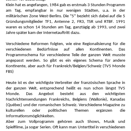
Klein hat es angefangen, 1984 gab es erstmals 3 Stunden Programm
am Tag, empfangbar in nur wenigen Städten, u.a. in der
militärischen Zone West-Berlins. Die "5" bezieht sich dabei auf die 5
Gründungsmitglieder TF1, Antenne 2, FR3, TSR und RTBF. 1991
waren es schon 14 Stunden am Tag, ganztägig ab 1993, und zwei
Jahre später kam der Internetauftritt dazu.
Verschiedene Reformen folgten, wie eine Regionalisierung für die
verschiedenen Bedürfnisse auf allen Kontinenten. Das
Programmschema für verschiedene Teile der ganzen Welt musste
angepasst werden. So gibt es ein eigenes Schema für andere
Kontinente, aber auch für Frankreich/Belgien/Schweiz (TV5 Monde
FBS)
Heute ist es der wichtigste Verbreiter der französischen Sprache in
der ganzen Welt, entsprechend heißt es nun schon längst TV5
Monde. Das Angebot besteht aus den wichtigsten
Nachrichtensendungen Frankreichs, Belgiens (Wallonie), Kanadas
(Québec) und der romanischen Schweiz. Verschiedene Magazine zu
kulturellen oder politischen Themen ergänzen die
Informationsmöglichkeiten.
Aber zum Vollprogramm gehören auch Shows, Musik und
Spielfilme, ja sogar Serien. Oft kann man Untertitel in verschiedenen