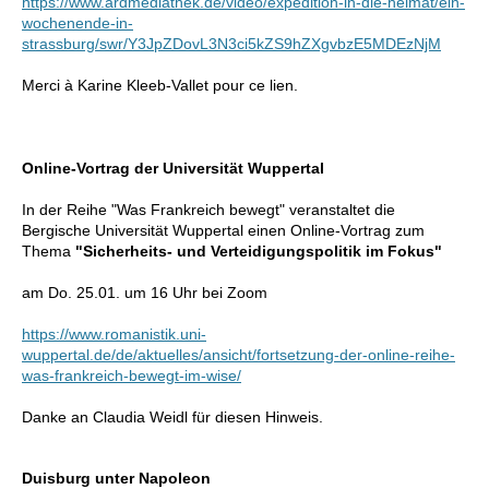
https://www.ardmediathek.de/video/expedition-in-die-heimat/ein-
wochenende-in-
strassburg/swr/Y3JpZDovL3N3ci5kZS9hZXgvbzE5MDEzNjM
Merci à Karine Kleeb-Vallet pour ce lien.
Online-Vortrag der Universität Wuppertal
In der Reihe "Was Frankreich bewegt" veranstaltet die
Bergische Universität Wuppertal einen Online-Vortrag zum
Thema
"Sicherheits- und Verteidigungspolitik im Fokus"
am Do. 25.01. um 16 Uhr bei Zoom
https://www.romanistik.uni-
wuppertal.de/de/aktuelles/ansicht/fortsetzung-der-online-reihe-
was-frankreich-bewegt-im-wise/
Danke an Claudia Weidl für diesen Hinweis.
Duisburg unter Napoleon