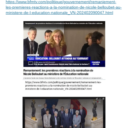
https://www.bfmtv.com/politique/gouvernement/remaniement-
les-premieres-reactions-a-la-nomination-de-nicole-belloubet-au-
ministere-de-l-education-nationale_VN-202402090047.html