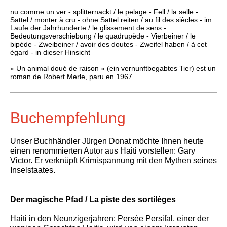
nu comme un ver - splitternackt / le pelage - Fell / la selle -
Sattel / monter à cru - ohne Sattel reiten / au fil des siècles - im
Laufe der Jahrhunderte / le glissement de sens -
Bedeutungsverschiebung / le quadrupède - Vierbeiner / le
bipède - Zweibeiner / avoir des doutes - Zweifel haben / à cet
égard - in dieser Hinsicht
« Un animal doué de raison » (ein vernunftbegabtes Tier) est un
roman de Robert Merle, paru en 1967.
Buchempfehlung
Unser Buchhändler Jürgen Donat möchte Ihnen heute
einen renommierten Autor aus Haiti vorstellen: Gary
Victor. Er verknüpft Krimispannung mit den Mythen seines
Inselstaates.
Der magische Pfad / La piste des sortilèges
Haiti in den Neunzigerjahren: Persée Persifal, einer der