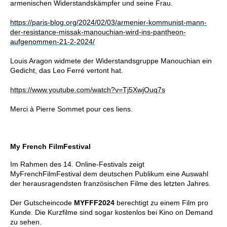
armenischen Widerstandskämpfer und seine Frau.
https://paris-blog.org/2024/02/03/armenier-kommunist-mann-
der-resistance-missak-manouchian-wird-ins-pantheon-
aufgenommen-21-2-2024/
Louis Aragon widmete der Widerstandsgruppe Manouchian ein
Gedicht, das Leo Ferré vertont hat.
https://www.youtube.com/watch?v=Tj5XwjOuq7s
Merci à Pierre Sommet pour ces liens.
My French FilmFestival
Im Rahmen des 14. Online-Festivals zeigt
MyFrenchFilmFestival
dem deutschen Publikum eine Auswahl
der herausragendsten französischen Filme des letzten Jahres.
Der Gutscheincode
MYFFF2024
berechtigt zu einem Film pro
Kunde. Die Kurzfilme sind sogar kostenlos bei Kino on Demand
zu sehen.