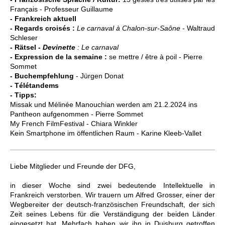
Français
-
Professeur Guillaume
- Frankreich aktuell
- Regards croisés :
Le carnaval à Chalon-sur-Saône
- Waltraud
Schleser
- Rätsel
- Devinette
: Le carnaval
- Expression de la semaine :
se mettre / être à poil - Pierre
Sommet
- Buchempfehlung
- Jürgen Donat
- Télétandems
- Tipps:
Missak und Mélinée Manouchian werden am 21.2.2024 ins
Pantheon aufgenommen -
Pierre Sommet
My French FilmFestival -
Chiara Winkler
Kein Smartphone im öffentlichen Raum - Karine Kleeb-Vallet
Liebe Mitglieder und Freunde der DFG,
in dieser Woche sind zwei bedeutende Intellektuelle in
Frankreich verstorben. Wir trauern um Alfred Grosser, einer der
Wegbereiter der deutsch-französischen Freundschaft, der sich
Zeit seines Lebens für die Verständigung der beiden Länder
eingesetzt hat. Mehrfach haben wir ihn in Duisburg getroffen