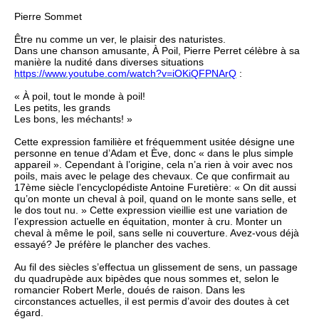
Pierre Sommet
Être nu comme un ver, le plaisir des naturistes.
Dans une chanson amusante, À Poil, Pierre Perret célèbre à sa
manière la nudité dans diverses situations
https://www.youtube.com/watch?v=iOKiQFPNArQ
:
« À poil, tout le monde à poil!
Les petits, les grands
Les bons, les méchants! »
Cette expression familière et fréquemment usitée désigne une
personne en tenue d’Adam et Ève, donc « dans le plus simple
appareil ». Cependant à l’origine, cela n’a rien à voir avec nos
poils, mais avec le pelage des chevaux. Ce que confirmait au
17ème siècle l’encyclopédiste Antoine Furetière: « On dit aussi
qu’on monte un cheval à poil, quand on le monte sans selle, et
le dos tout nu. » Cette expression vieillie est une variation de
l’expression actuelle en équitation, monter à cru. Monter un
cheval à même le poil, sans selle ni couverture. Avez-vous déjà
essayé? Je préfère le plancher des vaches.
Au fil des siècles s’effectua un glissement de sens, un passage
du quadrupède aux bipèdes que nous sommes et, selon le
romancier Robert Merle, doués de raison. Dans les
circonstances actuelles, il est permis d’avoir des doutes à cet
égard.