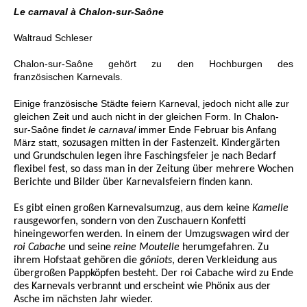
Le carnaval à Chalon-sur-Saône
Waltraud Schleser
Chalon-sur-Saône gehört zu den Hochburgen des
französischen Karnevals.
Einige französische Städte feiern Karneval, jedoch nicht alle zur
gleichen Zeit und auch nicht in der gleichen Form. In Chalon-
sur-Saône findet
le carnaval
immer Ende Februar bis Anfang
März statt,
sozusagen mitten in der Fastenzeit. Kindergärten
und Grundschulen legen ihre Faschingsfeier je nach Bedarf
flexibel fest, so dass man in der Zeitung über mehrere Wochen
Berichte und Bilder über Karnevalsfeiern finden kann.
Es gibt einen großen Karnevalsumzug, aus dem keine
Kamelle
rausgeworfen, sondern von den Zuschauern Konfetti
hineingeworfen werden. In einem der Umzugswagen wird der
roi Cabache
und seine
reine
Moutelle
herumgefahren. Zu
ihrem Hofstaat gehören die
gôniots
, deren Verkleidung aus
übergroßen Pappköpfen besteht. Der roi Cabache wird zu Ende
des Karnevals verbrannt und erscheint wie Phönix aus der
Asche im nächsten Jahr wieder.