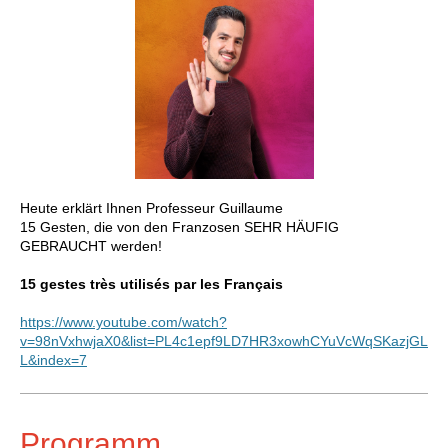
Heute erklärt Ihnen Professeur
Guillaume
15 Gesten, die von den Franzosen SEHR HÄUFIG
GEBRAUCHT werden!
15 gestes très utilisés par les Français
https://www.youtube.com/watch?
v=98nVxhwjaX0&list=PL4c1epf9LD7HR3xowhCYuVcWqSKazjGL
L&index=7
Programm