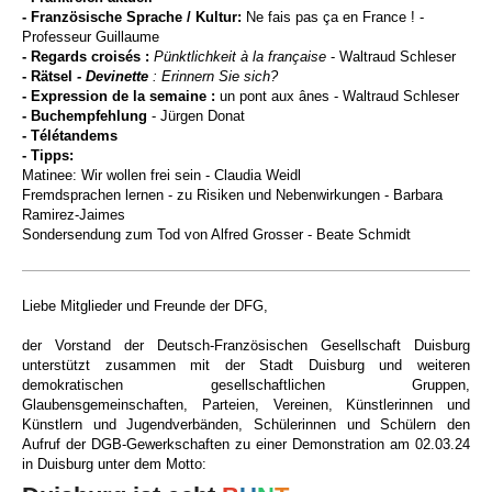
- Französische Sprache / Kultur:
Ne fais pas ça en France !
-
Professeur Guillaume
- Regards croisés :
Pünktlichkeit à la française
- Waltraud Schleser
- Rätsel
- Devinette
: Erinnern Sie sich?
- Expression de la semaine :
un pont aux ânes - Waltraud Schleser
- Buchempfehlung
- Jürgen Donat
- Télétandems
- Tipps:
Matinee: Wir wollen frei sein - Claudia Weidl
Fremdsprachen lernen - zu Risiken und Nebenwirkungen - Barbara
Ramirez-Jaimes
Sondersendung zum Tod von Alfred Grosser - Beate Schmidt
Liebe Mitglieder und Freunde der DFG,
der Vorstand der Deutsch-Französischen Gesellschaft Duisburg
unterstützt zusammen mit der Stadt Duisburg und weiteren
demokratischen gesellschaftlichen Gruppen,
Glaubensgemeinschaften, Parteien, Vereinen, Künstlerinnen und
Künstlern und Jugendverbänden, Schülerinnen und Schülern
den
Aufruf der DGB-Gewerkschaften zu einer Demonstration am 02.03.24
in Duisburg unter dem Motto: