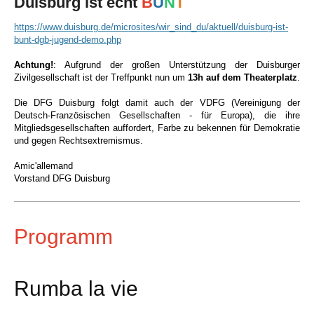
Duisburg ist echt
B
U
N
T
https://www.duisburg.de/microsites/wir_sind_du/aktuell/duisburg-ist-
bunt-dgb-jugend-demo.php
Achtung!
: Aufgrund der großen Unterstützung der Duisburger
Zivilgesellschaft ist der Treffpunkt nun um
13h auf dem Theaterplatz
.
Die DFG Duisburg folgt damit auch der VDFG (Vereinigung der
Deutsch-Französischen Gesellschaften - für Europa), die ihre
Mitgliedsgesellschaften auffordert, Farbe zu bekennen für Demokratie
und gegen Rechtsextremismus.
Amic'allemand
Vorstand DFG Duisburg
Programm
Rumba la vie