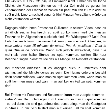
Uhr wirklich 10 Uhr -
10h pile,
in Frankreich nicht.
Daher das deutsche
Cliché, die Franzosen nähmen es mit der Zeit nicht so genau.
Im
Zeitempfinden der Franzosen zählen ein paar Minuten zu früh oder zu
spät nicht. Eine Entschuldigung für fünf Minuten Verspätung würde gar
nicht verstanden werden.
Dagegen erklärt Ihnen
Professeur Guillaume
in seinem Video, dass es
unhöflich sei, in Frankreich zu spät zu kommen, weil die meisten
Franzosen im Allgemeinen pünktlich sind. Ein Widerspruch? Nein! Das
Entscheidende kommt in seiner Erklärung, wenn er sagt:
Bien sûr
, tu
peux arriver avec 15 minutes de retard. Pas de problème ! C'est le
quart d'heure de politesse.
Wenn sich jedoch abzeichnet, dass Sie
mehr als eine halbe Stunde zu spät kommen, sollten Sie kurz
Bescheid sagen. Sonst würde das als Mangel an Respekt verstanden.
Bei manchen Anlässen ist es dagegen auch in Frankreich sehr
wichtig, auf die Minute genau zu sein. Die Herausforderung besteht
darin herauszufinden, wann man zu spät kommen kann, wann man zu
spät kommen muss und wann man auf keinen Fall zu spät kommen
darf.
Bei Treffen mit Freunden und Bekannten
kann
man zu spät kommen -
siehe Video.
Bei Einladungen zum Essen
muss
man zu spät kommen
- es sei denn, sie sind gut befreundet, sonst bringt man die Gastgeber
in Stress.
I
n der Schule
darf
man auf keinen Fall zu spät kommen.