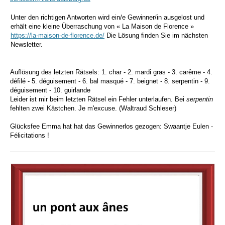
Unter den richtigen Antworten wird ein/e Gewinner/in ausgelost und
erhält eine kleine Überraschung von « La Maison de Florence »
https://la-maison-de-florence.de/
Die Lösung finden Sie im nächsten
Newsletter.
Auflösung des letzten Rätsels:
1. char -
2. mardi gras -
3. carême -
4.
défilé -
5. déguisement -
6. bal masqué -
7. beignet -
8. serpentin -
9.
déguisement -
10. guirlande
Leider ist mir beim letzten Rätsel ein Fehler unterlaufen. Bei
serpentin
fehlten zwei Kästchen. Je m'excuse. (Waltraud Schleser)
Glücksfee Emma hat hat das Gewinnerlos gezogen: Swaantje Eulen -
Félicitations !