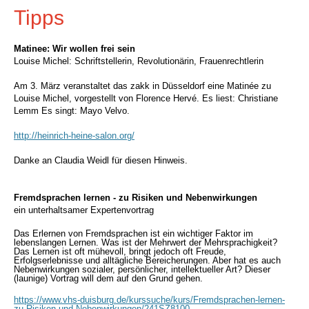
Tipps
Matinee: Wir wollen frei sein
Louise Michel: Schriftstellerin, Revolutionärin, Frauenrechtlerin
Am 3. März veranstaltet das zakk in Düsseldorf eine Matinée zu
Louise Michel, v
orgestellt von Florence Hervé. Es liest: Christiane
Lemm Es singt: Mayo Velvo.
http://heinrich-heine-salon.org/
Danke an Claudia Weidl für diesen Hinweis.
Fremdsprachen lernen - zu Risiken und Nebenwirkungen
ein unterhaltsamer Expertenvortrag
Das Erlernen von Fremdsprachen ist ein wichtiger Fak­tor im
lebenslangen Lernen. Was ist der Mehr­wert der Mehrsprachigkeit?
Das Lernen ist oft mühe­voll, bringt jedoch oft Freude,
Erfolgserlebnisse und alltägliche Bereicherungen. Aber hat es auch
Neben­wirkungen sozialer, persönlicher, intellektueller Art? Dieser
(launige) Vortrag will dem auf den Grund gehen.
https://www.vhs-duisburg.de/kurssuche/kurs/Fremdsprachen-lernen-
zu-Risiken-und-Nebenwirkungen/241SZ8100