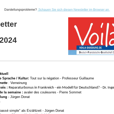
Darstellungsprobleme?
.
Schauen Sie sich diesen Newsletter im Browser an.
etter
.2024
ktuell
e Sprache / Kultur:
Tout sur la négation
-
Professeur Guillaume
inette
:
Verneinung
sés :
Reparaturbonus in Frankreich - ein Modell für Deutschland? -
Dr. Ing
de la semaine :
avaler des couleuvres - Pierre Sommet
lung
- Jürgen Donat
s
passé simple" als Erzählzeit - Jürgen Donat