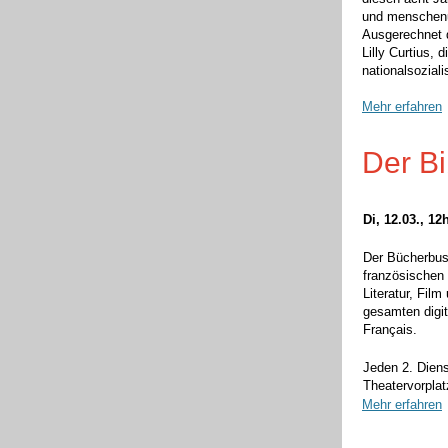
und menschen
Ausgerechnet d
Lilly Curtius, 
nationalsoziali
Mehr erfahren
Der B
Di, 12.03., 12
Der Bücherbus
französischen
Literatur, Fil
gesamten digit
Français.
Jeden 2. Dien
Theatervorplat
Mehr erfahren