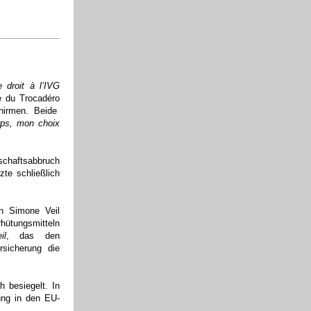
e droit à l’IVG
e du Trocadéro
chirmen.
Beide
ps, mon choix
chaftsabbruch
zte schließlich
in Simone Veil
rhütungsmitteln
il
, das den
rsicherung die
h besiegelt.
In
ung in den EU-