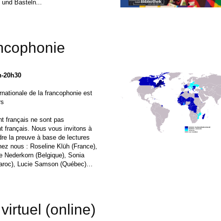
 und Basteln...
ancophonie
h-20h30
rnationale de la francophonie est
rs
nt français ne sont pas
 français. Nous vous invitons à
dre la preuve à base de lectures
hez nous : Roseline Klüh (France),
 Nederkorn (Belgique), Sonia
aroc), Lucie Samson (Québec)…
virtuel (online)