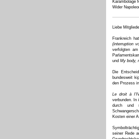
Karambolage fê
Wider Napoleon
Liebe Mitglied
Frankreich h
(interruption 
verfolgten a
Parlamentska
und
My body, 
Die Entschei
bundesweit kip
den Prozess in
Le droit à l
verbunden. In 
durch und 
Schwangerscha
Kosten einer A
Symbolträchti
seiner Rede a
Grundrechtsk