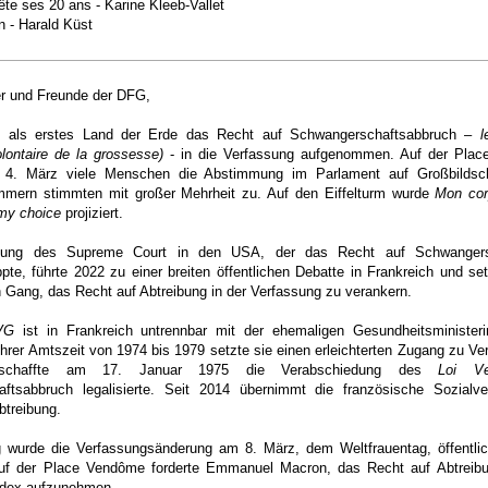
te ses 20 ans - Karine Kleeb-Vallet
 - Harald Küst
er und Freunde der DFG,
at als erstes Land der Erde das Recht auf Schwangerschaftsabbruch –
l
volontaire de la grossesse)
- in die Verfassung aufgenommen.
A
uf der Plac
m 4. März viele Menschen die Abstimmung im Parlament auf Großbilds
mmern stimmten mit großer Mehrheit zu.
Auf den Eiffelturm wurde
Mon cor
my choice
projiziert.
dung des Supreme Court in den USA, der das Recht auf Schwangers
pte, führte 2022 zu einer breiten öffentlichen Debatte in Frankreich und set
 Gang, das Recht auf Abtreibung in der Verfassung zu verankern.
’IVG
ist in Frankreich untrennbar mit der ehemaligen Gesundheitsminister
ihrer Amtszeit von 1974 bis 1979 setzte sie einen erleichterten Zugang zu Ve
schaffte am 17. Januar 1975 die Verabschiedung des
Loi Ve
ftsabbruch legalisierte. Seit 2014 übernimmt die französische Sozialve
btreibung.
g wurde die Verfassungsänderung am 8. März, dem Weltfrauentag, öffentlic
uf der Place Vendôme forderte Emmanuel Macron, das Recht auf Abtreib
odex aufzunehmen.