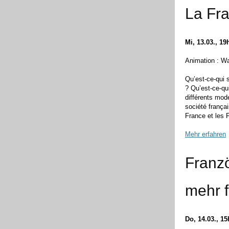
La Fra
Mi, 13.03., 19
Animation : Wa
Qu’est-ce-qui
? Qu’est-ce-qu
différents mod
société frança
France et les 
Mehr erfahren
Franz
mehr f
Do, 14.03., 1