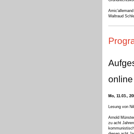
Amic'allemand
Waltraud Schl
Prog
Aufges
online
Mo, 11.03., 2
Lesung von Ni
Arnold Münster
zu acht Jahren
kommunistisch
diesen acht Ja