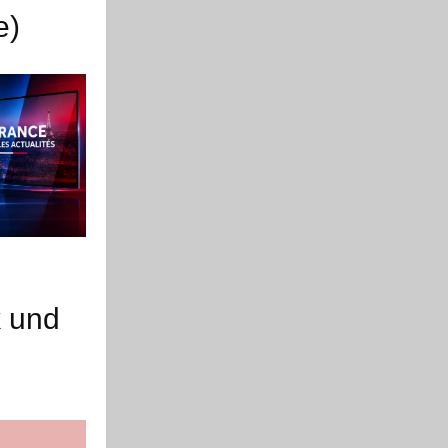
e)
k und