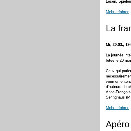
Lesen, Spielen
Mehr erfahren
La fr
Mi, 20.03., 19
La journée inte
fêtée le 20 ma
Ceux qui parle
nécessairement
venir en enten
d’auteurs de c
Anne-Françoise
Seringhaus (M
Mehr erfahren
Apéro 