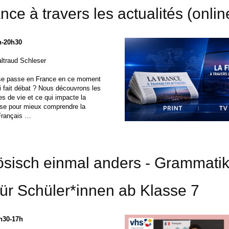
nce à travers les actualités (onlin
h-20h30
ltraud Schleser
 se passe en France en ce moment
i fait débat ? Nous découvrons les
es de vie et ce qui impacte la
ise pour mieux comprendre la
Français …
ösisch einmal anders - Grammati
ür Schüler*innen ab Klasse 7
5h30-17h