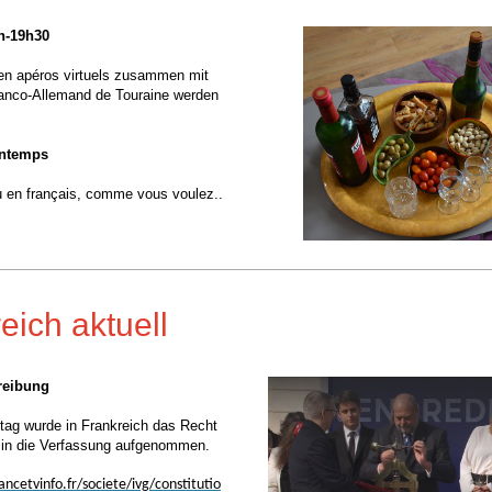
8h-19h30
en apéros virtuels zusammen mit
anco-Allemand de Touraine werden
intemps
u en français, comme vous voulez..
eich aktuell
reibung
tag wurde in Frankreich das Recht
g in die Verfassung aufgenommen.
ncetvinfo.fr/societe/ivg/constitutio