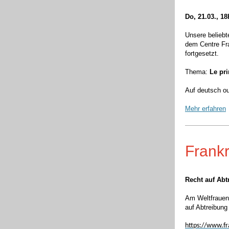
Do, 21.03., 1
Unsere beliebt
dem Centre Fr
fortgesetzt.
Thema:
Le pr
Auf deutsch o
Mehr erfahren
Frankr
Recht auf Abt
Am Weltfrauen
auf Abtreibun
https://www.fra