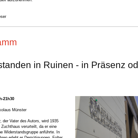
eser
ramm
tanden in Ruinen - in Präsenz od
0h-21h30
kolaus Münster
, der Vater des Autors, wird 1935
 Zuchthaus verurteilt, da er eine
e Widerstandsgruppe anführte. In
hren erlebt er Demütigungen, Folter