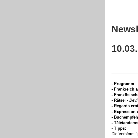
Newsl
10.03
- Programm
-
Frankreich a
- Französisch
- Rätsel
- Dev
- Regards croi
- Expression 
- Buchempfeh
- Télétandem
- Tipps:
Die Verbform "