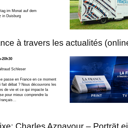
stag im Monat auf dem
z in Duisburg
nce à travers les actualités (onlin
h-20h30
ltraud Schleser
 se passe en France en ce moment
i fait débat ? Nous découvrons les
es de vie et ce qui impacte la
ise pour mieux comprendre la
 Français…
ixe: Charles Aznavour – Porträt e