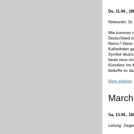
Do, 11.04., 1
Referentin: Dr.
Wie kommen ne
Deutschland in
Reims? Diese f
Kathedralen gal
Symbol deutsc
heute neun st
Künstlers Imi
bedurfte es d
Mehr erfahren
Marche
Sa, 13.04., 1
Leitung: Jürge