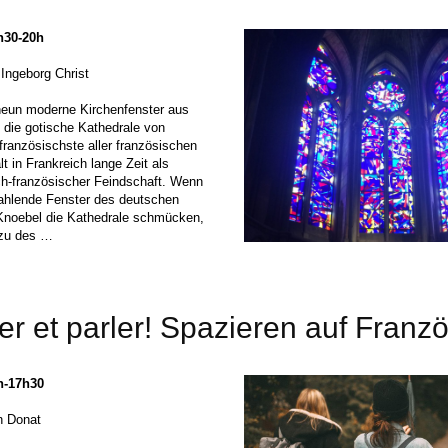
8h30-20h
 Ingeborg Christ
un moderne Kirchenfenster aus
 die gotische Kathedrale von
ranzösischste aller französischen
t in Frankreich lange Zeit als
h-französischer Feindschaft. Wenn
rahlende Fenster des deutschen
 Knoebel die Kathedrale schmücken,
azu des …
r et parler! Spazieren auf Franz
6h-17h30
n Donat