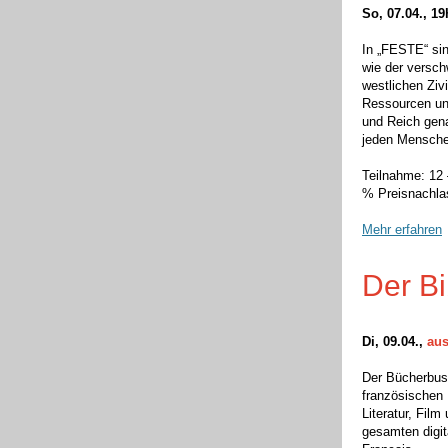
So, 07.04., 1
In „FESTE“ si
wie
der versc
westlichen Zivi
Ressourcen und
und Reich gen
jeden Mensche
Teilnahme: 12 
% Preisnachlas
Mehr erfahren
Der B
Di, 09.04.,
aus
Der Bücherbus
französischen
Literatur, Fil
gesamten digit