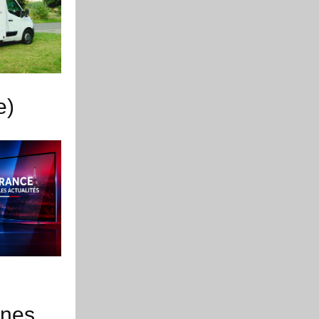
e)
ines