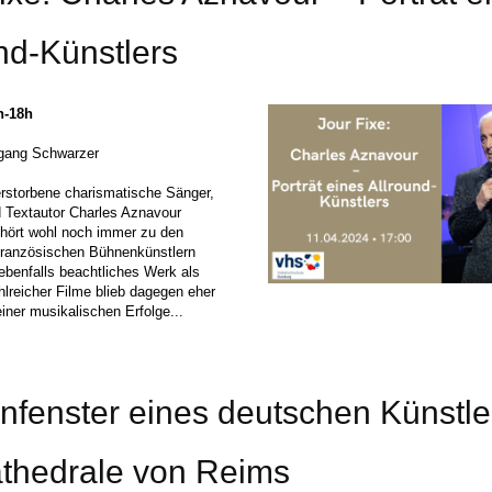
nd-Künstlers
h-18h
fgang Schwarzer
erstorbene charismatische Sänger,
 Textautor Charles Aznavour
ehört wohl noch immer zu den
französischen Bühnenkünstlern
 ebenfalls beachtliches Werk als
hlreicher Filme blieb dagegen eher
iner musikalischen Erfolge...
nfenster eines deutschen Künstle
athedrale von Reims