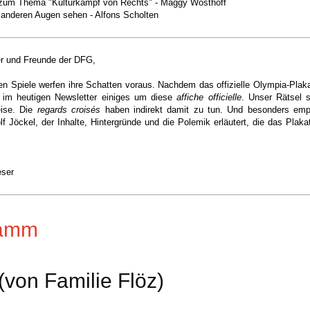
 zum Thema "Kulturkampf von Rechts" - Maggy Wösthoff
 anderen Augen sehen - Alfons Scholten
er und Freunde der DFG,
n Spiele werfen ihre Schatten voraus. Nachdem das offizielle Olympia-Plakat
ch im heutigen Newsletter einiges um diese
affiche officielle
. Unser Rätsel s
ise. Die
regards croisés
haben indirekt damit zu tun. Und besonders emp
lf Jöckel, der Inhalte, Hintergründe und die Polemik erläutert, die das Plaka
eser
ramm
(von Familie Flöz)