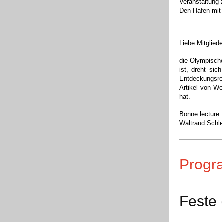
Veranstaltung
Den Hafen mit
Liebe Mitglied
die Olympische
ist, dreht si
Entdeckungsre
Artikel von Wo
hat.
Bonne lecture
Waltraud Schl
Prog
Feste 