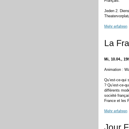
Français.
Jeden 2. Dien
Theatervorplat
Mehr erfahren
La Fra
Mi, 10.04., 19
Animation : Wa
Qu’est-ce-qui
? Qu’est-ce-qu
différents mod
société frança
France et les
Mehr erfahren
Jour F