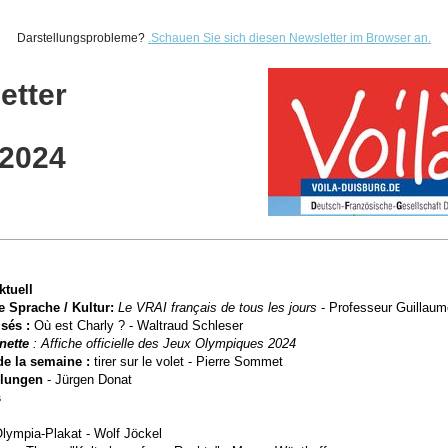
Darstellungsprobleme?
.
Schauen Sie sich diesen Newsletter im Browser an.
etter
.2024
ktuell
e Sprache / Kultur:
Le VRAI français de tous les jours
-
Professeur Guillaum
sés :
Où est Charly ? - Waltraud Schleser
inette
: Affiche officielle des Jeux Olympiques 2024
de la semaine :
tirer sur le volet - Pierre Sommet
lungen
- Jürgen Donat
s
 Olympia-Plakat - Wolf Jöckel