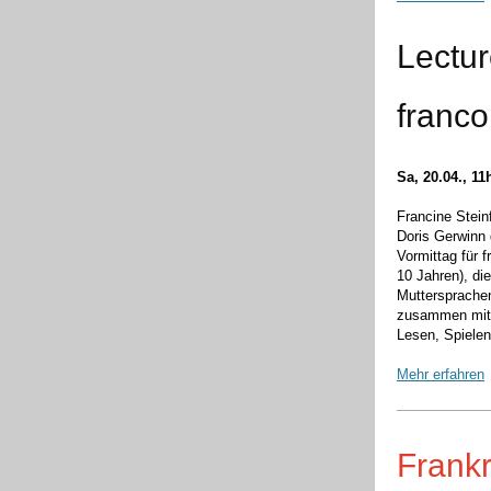
Lectur
franc
Sa, 20.04., 11
Francine Stein
Doris Gerwinn 
Vormittag für 
10 Jahren), die
Muttersprachen
zusammen mit 
Lesen, Spiele
Mehr erfahren
Frankr