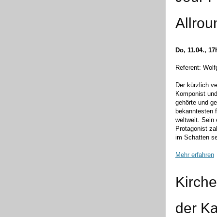
Allrou
Do, 11.04., 17
Referent: Wol
Der kürzlich v
Komponist und
gehörte und g
bekanntesten 
weltweit. Sein
Protagonist za
im Schatten se
Mehr erfahren
Kirche
der K