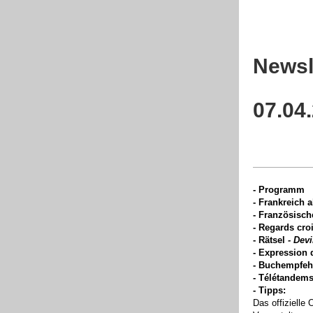
Newsl
07.04
- Programm
-
Frankreich a
- Französisch
-
Regards croi
- Rätsel
- Dev
- Expression 
- Buchempfeh
- Télétandem
- Tipps:
Das offizielle