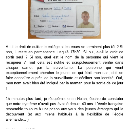
A-t-il le droit de quitter le collège si les cours se terminent plus tôt ? Si
non, il reste en permanence jusqu’à 17h30. Si oui, a-t-il le droit de
sortir seul ?
Si non, quel est le nom de la personne qui vient le
récupérer ? Tout cela est notifié et scrupuleusement vérifié dans
chaque carnet par la surveillante. La personne qui vient
exceptionnellement chercher le jeune, ce qui était mon cas, doit se
faire connaître auprès de la surveillante et décliner son identité. Ouf,
mon nom avait
bien été indiqué par la maman pour la sortie de ce jour
!
15 minutes plus tard, je récupérais enfin Nolan, ébahie de constater
que notre système n’avait
pas évolué depuis 40 ans. L’école française
ressemble toujours à une prison aux yeux des jeunes étrangers qui la
découvrent (et aux miens habitués à la flexibilité de l’école
allemande... )