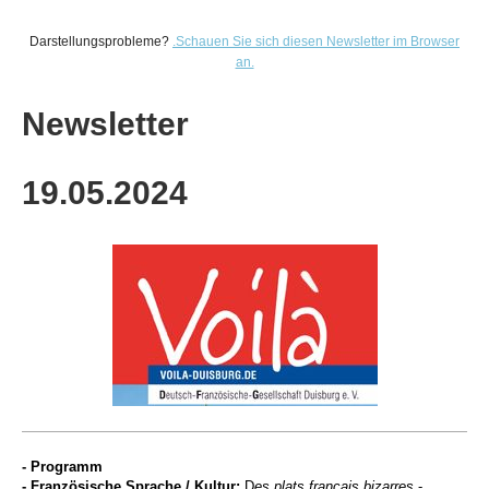
Darstellungsprobleme?
.
Schauen Sie sich diesen Newsletter im Browser
an.
Newsletter
19.05
.2024
- Programm
- Französische Sprache / Kultur:
D
es plats français bizarres
-