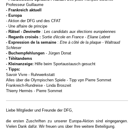
Professeur Guillaume
- Frankreich aktuell
- Europa
- Aktion der DFG und des CFAT
- Une affaire de principe
- Rätsel
- Devinette
:
Les candidats aux élections européennes
- Regards croisés :
Sortie d'école en France - Eliane Lebret
- Expression de la semaine
:
Etre à côté de la plaque - Waltraud
Schleser
- Buchempfehlungen
- Jürgen Donat
- Télétandems
- Kleinanzeige:
Hilfe beim Sportaustausch gesucht
- Tipps:
Savoir Vivre - Ruhrwerkstatt
Alles über die Olympischen Spiele - Tipp vpn Pierre Sommet
Frankreich-Rundreise - Linda Broszeit
Thierry Hermès - Pierre Sommet
Liebe Mitglieder und Freunde der DFG,
die ersten Zuschriften zu unserer Europa-Aktion sind eingegangen.
Vielen Dank dafür. Wir freuen uns über Ihre weitere Beteiligung.