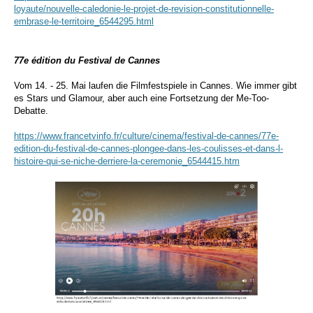
loyaute/nouvelle-caledonie-le-projet-de-revision-constitutionnelle-
embrase-le-territoire_6544295.html
77e édition du Festival de Cannes
Vom 14. - 25. Mai laufen die Filmfestspiele in Cannes. Wie immer gibt
es Stars und Glamour, aber auch eine Fortsetzung der Me-Too-
Debatte.
https://www.francetvinfo.fr/culture/cinema/festival-de-cannes/77e-
edition-du-festival-de-cannes-plongee-dans-les-coulisses-et-dans-l-
histoire-qui-se-niche-derriere-la-ceremonie_6544415.htm