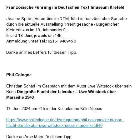
Französische Führung im Deutschen Textilmuseum Krefeld
Jeanne Spriet, Volontärin im DTM, führt in französischer Sprache
durch die aktuelle Ausstellung "Prestigesache - Bürgerlicher
Kleiderluxus im 18. Jahrhundert":
6. und 13. Juni, jeweils um 14h
Anmeldung unter Tel.: 02151 946945 0
Danke an Ines Leffers für diesen Tipp.
Phil.Cologne
Christian Schärf
im Gespräch mit
dem Autor Uwe Wittstock über sein
Buch
Die große Flucht der Literatur – Uwe Wittstock über
Marseille 1940
11. Juni 2024 um 21h in der Kulturkirche Köln-Nippes
https://www.philcologne.de/de/programm/phil-cologne/die-grosse-
flucht-der-literatur-uwe-wittstock-ueber-marseille-1940
Danke an Arne Marx für diesen Tipp.