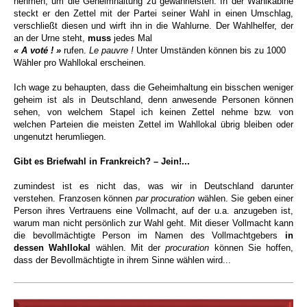
nehmen, um die Geheimhaltung zu gewährleisten. In der Wahlkabine
steckt er den Zettel mit der Partei seiner Wahl in einen Umschlag,
verschließt diesen und wirft ihn in die Wahlurne. Der Wahlhelfer, der
an der Urne steht,
muss
jedes Mal
« A voté !
»
rufen.
Le pauvre !
Unter Umständen können bis zu 1000
Wähler pro Wahllokal erscheinen.
Ich wage zu behaupten, dass die Geheimhaltung ein bisschen weniger
geheim ist als in Deutschland, denn anwesende Personen können
sehen, von welchem Stapel ich keinen Zettel nehme bzw. von
welchen Parteien die meisten Zettel im Wahllokal
übrig bleiben oder
ungenutzt herumliegen.
Gibt es Briefwahl in Frankreich? – Jein!...
zumindest ist es nicht das, was wir in Deutschland darunter
verstehen. Franzosen können
par procuration
wählen. Sie geben einer
Person ihres Vertrauens eine Vollmacht, auf der u.a. anzugeben ist,
warum man nicht persönlich zur Wahl geht. Mit dieser Vollmacht kann
die bevollmächtigte Person im Namen des Vollmachtgebers
in
dessen Wahllokal
wählen. Mit der
procuration
können Sie hoffen,
dass der Bevollmächtigte in ihrem Sinne wählen wird...