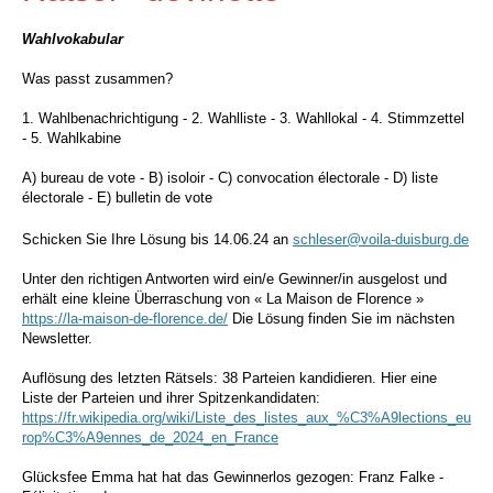
Wahlvokabular
Was passt zusammen?
1. Wahlbenachrichtigung - 2. Wahlliste - 3. Wahllokal - 4. Stimmzettel
- 5. Wahlkabine
A) bureau de vote - B) isoloir - C) convocation électorale - D) liste
électorale - E) bulletin de vote
Schicken Sie Ihre Lösung bis 14.06.24 an
schleser@voila-duisburg.de
Unter den richtigen Antworten wird ein/e Gewinner/in ausgelost und
erhält eine kleine Überraschung von « La Maison de Florence »
https://la-maison-de-florence.de/
Die Lösung finden Sie im nächsten
Newsletter.
Auflösung des letzten Rätsels: 38 Parteien kandidieren. Hier eine
Liste der Parteien und ihrer Spitzenkandidaten:
https://fr.wikipedia.org/wiki/Liste_des_listes_aux_%C3%A9lections_eu
rop%C3%A9ennes_de_2024_en_France
Glücksfee Emma hat hat das Gewinnerlos gezogen: Franz Falke -