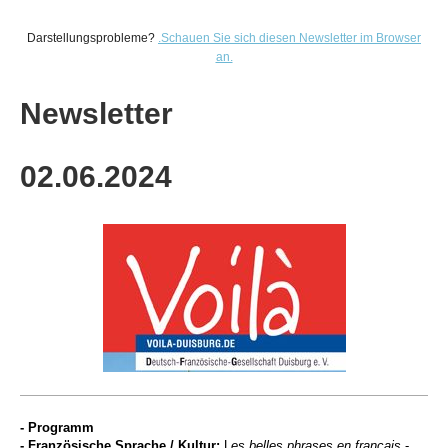
Darstellungsprobleme?
.
Schauen Sie sich diesen Newsletter im Browser
an.
Newsletter
02.06
.2024
- Programm
- Französische Sprache / Kultur:
L
es belles phrases en français
-