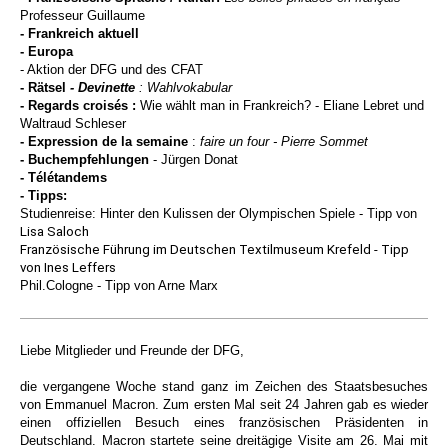
Professeur Guillaume
- Frankreich aktuell
- Europa
- Aktion der DFG und des CFAT
- Rätsel
- Devinette
:
Wahlvokabular
- Regards croisés :
Wie wählt man in Frankreich? - Eliane Lebret und
Waltraud Schleser
- Expression de la semaine
:
faire un four - Pierre Sommet
- Buchempfehlungen
- Jürgen Donat
- Télétandems
- Tipps:
Studienreise: Hinter den Kulissen der Olympischen Spiele
- Tipp von
Lisa Saloch
Französische Führung im Deutschen Textilmuseum Krefeld - Tipp
von
Ines Leffers
Phil.Cologne - Tipp von Arne Marx
Liebe Mitglieder und Freunde der DFG,
die vergangene Woche stand ganz im Zeichen des Staatsbesuches
von Emmanuel Macron. Zum ersten Mal seit 24 Jahren gab es wieder
einen offiziellen Besuch eines französischen Präsidenten in
Deutschland. Macron startete seine dreitägige Visite am 26. Mai mit