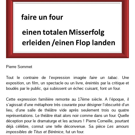
Pierre Sommet
Tout le contraire de l’expression imagée
faire un tabac
.
Une
exposition, un film, un spectacle ou un livre, éreintés par la critique et
boudés par le public, qui subissent un échec cuisant, font un four.
Cette expression familière remonte au 17ème siècle. A l’époque, il
s’agissait d’une métaphore très courante pour désigner l’obscurité d’un
lieu, d’une salle de théâtre vide après seulement trois ou quatre
représentations. Le théâtre était alors noir comme dans un four. Quelle
déception pour le dramaturge et les acteurs ! Pierre Corneille, pourtant
déjà célèbre, connut une telle déconvenue. Sa pièce
Les amours
impossibles de Titus et Bérénice
, fut un four.