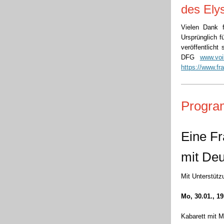
des Ely
Vielen Dank 
Ursprünglich f
veröffentlicht
DFG
www.voi
https://www.fr
Progr
Eine Fr
mit Deu
Mit Unterstüt
Mo, 30.01., 1
Kabarett mit M