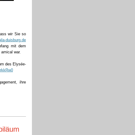
ass wir Sie so
ila-duisburg.de
fang mit dem
 amical war.
äum des Elysée-
IrkkRw0
gagement, ihre
biläum