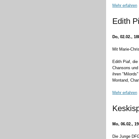
Mehr erfahren
Edith P
Do, 02.02., 1
Mit Marie-Chri
Edith Piaf, di
Chansons und i
ihren "Milords
Montand, Char
Mehr erfahren
Keskis
Mo, 06.02., 1
Die Junge DFG 