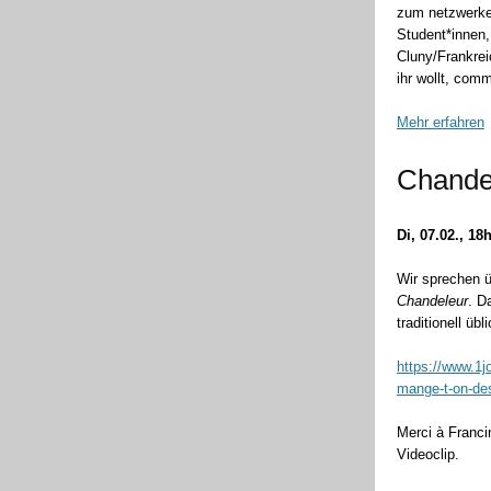
zum netzwerken
Student*innen,
Cluny/Frankrei
ihr wollt, com
Mehr erfahren
Chandel
Di, 07.02., 1
Wir sprechen ü
Chandeleur
. D
traditionell üb
https://www.1j
mange-t-on-des
Merci à Franci
Videoclip.