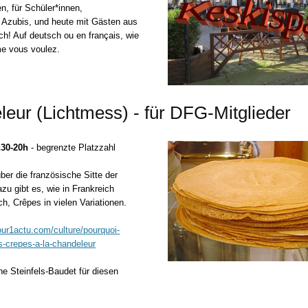
, für Schüler*innen,
 Azubis, und heute mit Gästen aus
ch! Auf deutsch ou en français, wie
me vous voulez.
eur (Lichtmess) - f
ür DFG-Mitglieder
8h30-20h
- begrenzte Platzzahl
ber die französische Sitte der
azu gibt es, wie in Frankreich
lich, Crêpes in vielen Variationen.
our1actu.com/culture/pourquoi-
-crepes-a-la-chandeleur
ne Steinfels-Baudet für diesen