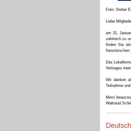
Foto: Stefan E
Liebe Mitglied
am 31. Januar
zahlreich zu 
finden Sie ei
französischen 
Das Lokalferns
Vertrages inte
Wir danken al
Teilnahme und 
Merci beaucou
Waltraud Schl
Deutsch