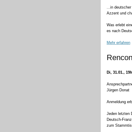
...in deutscher
Azzent und cha
Was erlebt ein
es nach Deuts
Mehr erfahren
Rencon
Di, 31.01., 19
Ansprechpartne
Jürgen Donat
Anmeldung erb
Jeden letzten 
Deutsch-Franz
zum Stammtisc