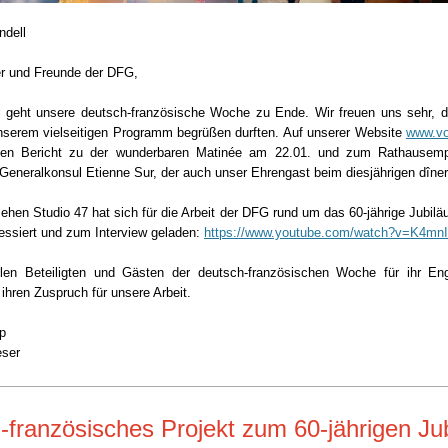
ndell
er und Freunde der DFG,
 geht unsere deutsch-französische Woche zu Ende. Wir freuen uns sehr, d
unserem vielseitigen Programm begrüßen durften. Auf unserer Website
www.vo
nen Bericht zu der wunderbaren Matinée am 22.01.
und zum Rathausemp
Generalkonsul Etienne Sur, der auch unser Ehrengast beim diesjährigen dîner
ehen Studio 47 hat sich für die Arbeit der DFG rund um das 60-jährige Jubil
ressiert und zum Interview geladen:
https://www.youtube.com/watch?v=K4mn
len Beteiligten und Gästen der deutsch-französischen Woche für ihr En
ihren Zuspruch für unsere Arbeit.
p
eser
-französisches Projekt zum 60-jährigen Ju