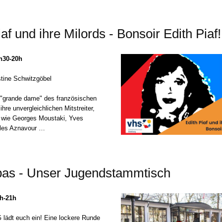
iaf und ihre Milords - Bonsoir Edith Piaf!
8h30-20h
stine Schwitzgöbel
e "grande dame" des französischen
hre unvergleichlichen Mitstreiter,
" wie Georges Moustaki, Yves
les Aznavour …
pas - Unser Jugendstammtisch
9h-21h
lädt euch ein! Eine lockere Runde