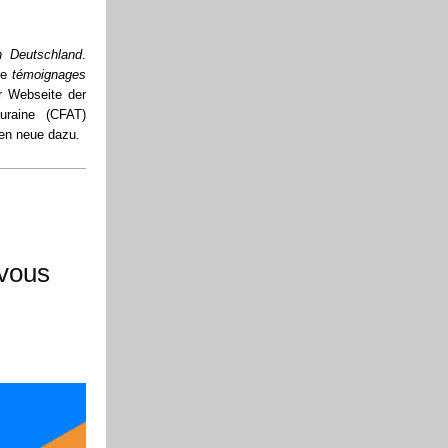
n Deutschland
.
le
témoignages
er Webseite der
uraine (CFAT)
n neue dazu.
-vous