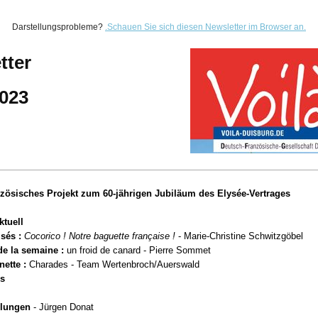
Darstellungsprobleme?
.
Schauen Sie sich diesen Newsletter im Browser an.
tter
2023
zösisches Projekt zum 60-jährigen Jubiläum des Elysée-Vertrages
ktuell
isés :
Cocorico ! Notre baguette française !
- Marie-Christine Schwitzgöbel
de la semaine :
un froid de canard - Pierre Sommet
nette :
Charades - Team Wertenbroch/Auerswald
ms
lungen
- Jürgen Donat