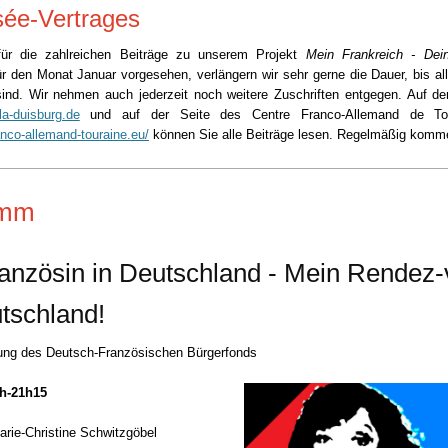
sée-Vertrages
für die zahlreichen Beiträge zu unserem Projekt
Mein Frankreich - Dei
ür den Monat Januar vorgesehen, verlängern wir sehr gerne die Dauer, bis al
 sind. Wir nehmen auch jederzeit noch weitere Zuschriften entgegen. Auf d
la-duisburg.de
und auf der Seite des
Centre Franco-Allemand de To
anco-allemand-touraine.eu/
können
Sie alle Beiträge lesen.
Regelmäßig komme
amm
anzösin in Deutschland - Mein Rendez
tschland!
zung des Deutsch-Französischen Bürgerfonds
9h-21h15
arie-Christine Schwitzgöbel