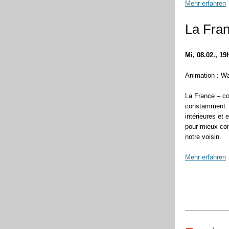
Mehr erfahren
La Fran
Mi, 08.02., 19
Animation : Wa
La France – co
constamment. 
intérieures et 
pour mieux co
notre voisin.
Mehr erfahren