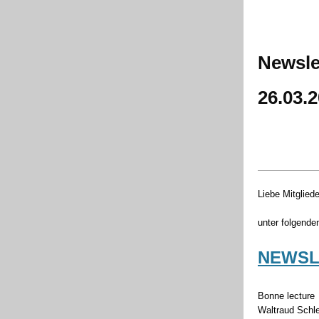
Newsle
26.03.
Liebe Mitglied
unter folgende
NEWSLE
Bonne lecture
Waltraud Schl