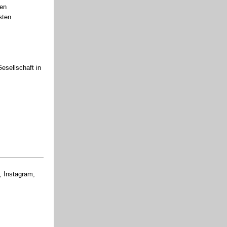
hen
sten
esellschaft in
, Instagram,