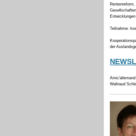
Rentenreform,
Gesellschaften
Entwicklungen 
Teilnahme: kos
Kooperationspa
der Auslandsg
NEWSLE
Amic'allemand
Waltraud Schl