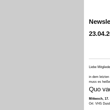
Newsle
23.04.
Liebe Mitglied
in dem letzten
muss es heiße
Quo vad
Mittwoch, 17.
Ort: VHS Duis