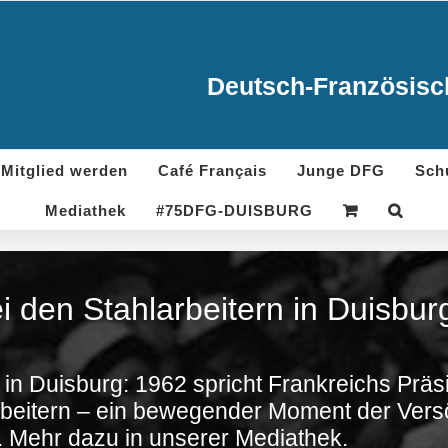
Deutsch-Französisch
Mitglied werden
Café Français
Junge DFG
Sch
Mediathek
#75DFG-DUISBURG
i den Stahlarbeitern in Duisb
 in Duisburg: 1962 spricht Frankreichs Präs
rbeitern – ein bewegender Moment der Ver
 Mehr dazu in unserer Mediathek.