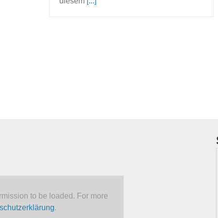
diesem
[...]
mission to be loaded. For more
schutzerklärung
.