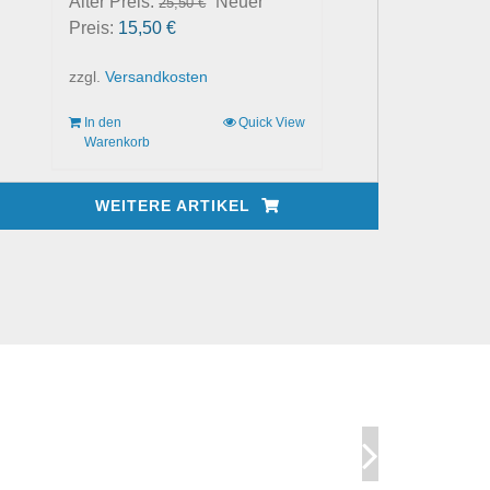
Ursprünglicher
Alter Preis:
Neuer
25,50
€
Aktueller
Preis
Preis:
15,50
€
Preis
war:
zzgl.
Versandkosten
ist:
25,50 €
15,50 €.
In den
Quick View
Warenkorb
WEITERE ARTIKEL