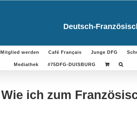
Deutsch-Französisch
Mitglied werden
Café Français
Junge DFG
Sch
Mediathek
#75DFG-DUISBURG
 Wie ich zum Französis