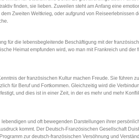
traktiv finden, sie lieben. Zuweilen steht am Anfang eine emot
s dem Zweiten Weltkrieg, oder aufgrund von Reiseerlebnissen 
che.
ng für die lebensbegleitende Beschäftigung mit der französisc
zösische Heimat empfunden wird, wo man mit Frankreich und der
Kenntnis der französischen Kultur machen Freude. Sie führen 
ützlich für Beruf und Fortkommen. Gleichzeitig wird die Verbin
igt, und dies ist in einer Zeit, in der es mehr und mehr Konflik
e lebendigen und oft bewegenden Darstellungen ihrer persönlic
Ausdruck kommt. Der Deutsch-Französischen Gesellschaft Duisbu
Programm zur deutsch-französischen Versöhnung und Verständi