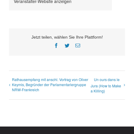
Veranstalter-Website anzeigen
Jetzt teilen, wählen Sie Ihre Plattform!
Facebook
Twitter
E-
Mail
Rathausempfang mit anschl. Vortrag von Oliver
Un ours dans le
Keymis, Begründer der Parlamentariergruppe
Jura (How to Make
NRW-Frankreich
a Killing)