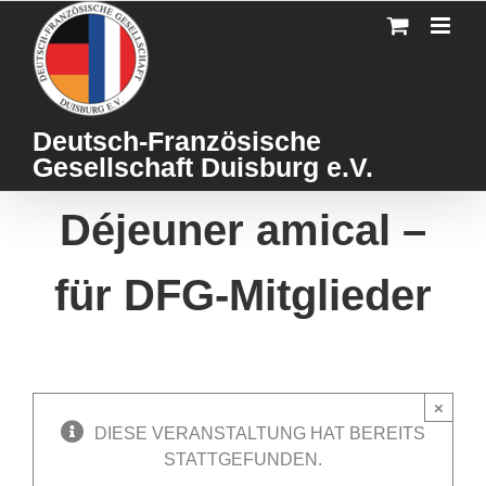
Skip
to
content
Deutsch-Französische
Gesellschaft Duisburg e.V.
Déjeuner amical –
für DFG-Mitglieder
×
DIESE VERANSTALTUNG HAT BEREITS
STATTGEFUNDEN.