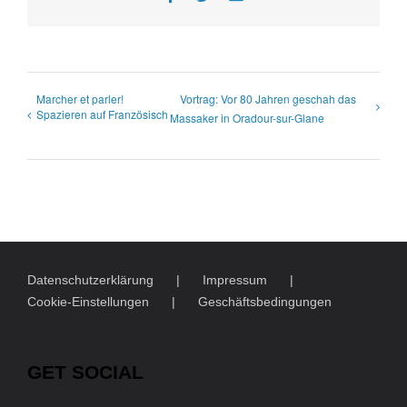
Mail
Marcher et parler!
Vortrag: Vor 80 Jahren geschah das
Spazieren auf Französisch
Massaker in Oradour-sur-Glane
Datenschutzerklärung
Impressum
Cookie-Einstellungen
Geschäftsbedingungen
GET SOCIAL