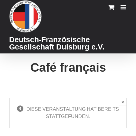
Skip
to
content
Deutsch-Französische
Gesellschaft Duisburg e.V.
Café français
×
DIESE VERANSTALTUNG HAT BEREITS
STATTGEFUNDEN.