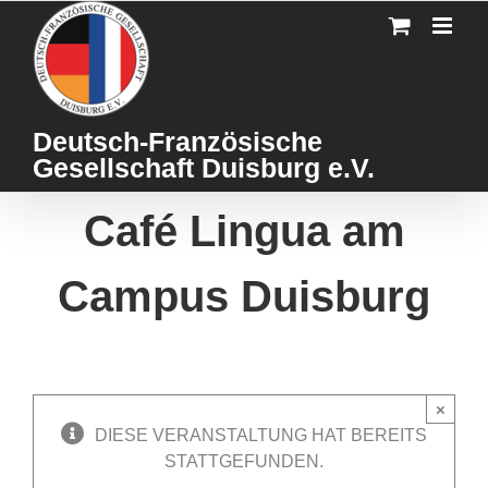
Skip
to
content
Deutsch-Französische
Gesellschaft Duisburg e.V.
Café Lingua am
Campus Duisburg
×
DIESE VERANSTALTUNG HAT BEREITS
STATTGEFUNDEN.