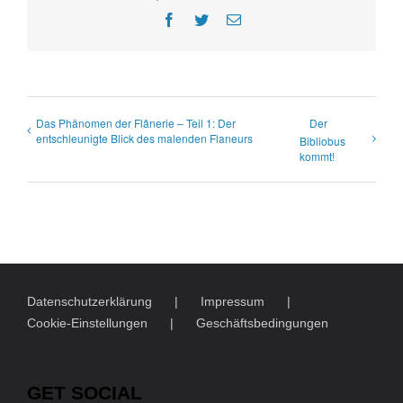
Facebook
Twitter
E-
Mail
Das Phänomen der Flânerie – Teil 1: Der
Der
entschleunigte Blick des malenden Flaneurs
Bibliobus
kommt!
Datenschutzerklärung
Impressum
Cookie-Einstellungen
Geschäftsbedingungen
GET SOCIAL