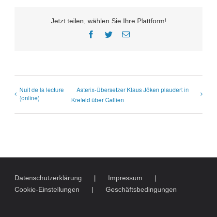
Jetzt teilen, wählen Sie Ihre Plattform!
Facebook
Twitter
E-
Mail
Nuit de la lecture
Asterix-Übersetzer Klaus Jöken plaudert in
(online)
Krefeld über Gallien
Datenschutzerklärung
Impressum
Cookie-Einstellungen
Geschäftsbedingungen