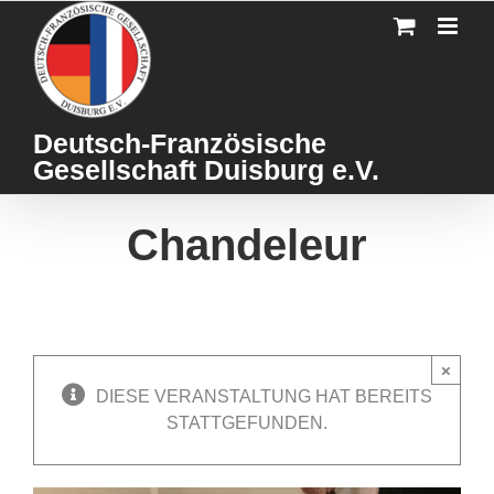
Skip
to
content
Deutsch-Französische
Gesellschaft Duisburg e.V.
Chandeleur
×
DIESE VERANSTALTUNG HAT BEREITS
STATTGEFUNDEN.