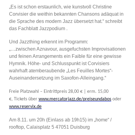
„Es ist schon erstaunlich, wie kunstvoll Christine
Corvisier die weithin bekannten Chansons adäquat in
die Sprache des modern Jazz übersetzt hat.“ schreibt
das Fachblatt Jazzpodium .
Und Jazzthing erkennt im Programm:
„…zwischen Aznavour, ausgefuchsten Improvisationen
und feinen Arrangements ein Faible für eine gewisse
Hymnik. Höhe- und Schlusspunkt ist Corvisiers
wahrhaft atemberaubende „Les Feuilles Mortes“-
Auseinandersetzung im Saxofon-Alleingang.“
Freie Platzwahl –
Eintrittpreis 28,00 € | erm. 15,00
€,
Tickets über
www.mercatorjazz.de/preiseundabos
oder
www.reservix.de
Am 8.11. um 20h (Einlass ab 19h15) im „home“ /
rooftop, Calaisplatz 5 47051 Duisburg