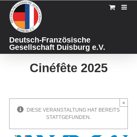
Skip
to
content
Deutsch-Französische
Gesellschaft Duisburg e.V.
Cinéfête 2025
×
DIESE VERANSTALTUNG HAT BEREITS
STATTGEFUNDEN.