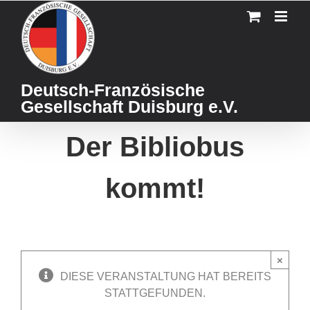
Skip
to
content
Deutsch-Französische
Gesellschaft Duisburg e.V.
Der Bibliobus
kommt!
×
DIESE VERANSTALTUNG HAT BEREITS
STATTGEFUNDEN.