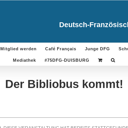
Deutsch-Französisch
Mitglied werden
Café Français
Junge DFG
Sch
Mediathek
#75DFG-DUISBURG
Der Bibliobus kommt!