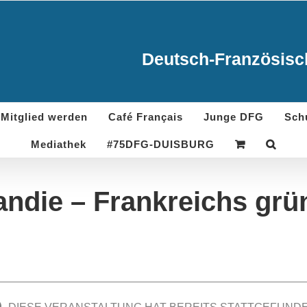
Deutsch-Französisch
Mitglied werden
Café Français
Junge DFG
Sch
Mediathek
#75DFG-DUISBURG
ndie – Frankreichs grü