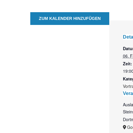
ZUM KALENDER HINZUFÜGEN
Deta
Datu
06. 
Zeit:
19:00
Kate
Vortr
Vera
Ausl
Stein
Dort
Go