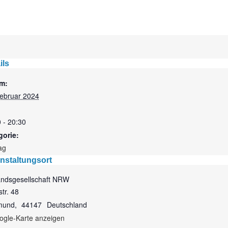
ils
m:
Februar 2024
 - 20:30
gorie:
ag
nstaltungsort
andsgesellschaft NRW
str. 48
mund
,
44147
Deutschland
ogle-Karte anzeigen