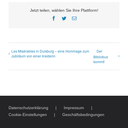
Jetzt teilen, wählen Sie Ihre Plattform!
Facebook
Twitter
E-
Mail
Les Misérables in Duisburg – eine Hommage zum
Der
Jubiläum von einer Insiderin
Bibliobus
kommt!
Datenschutzerklärung
Impressum
Cookie-Einstellungen
Geschäftsbedingungen