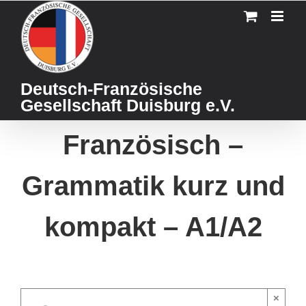
Skip
to
content
Deutsch-Französische
Gesellschaft Duisburg e.V.
Französisch –
Grammatik kurz und
kompakt – A1/A2
×