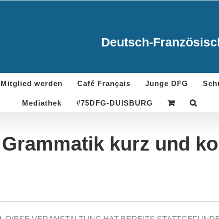
Deutsch-Französisch
Mitglied werden
Café Français
Junge DFG
Sch
Mediathek
#75DFG-DUISBURG
 Grammatik kurz und k