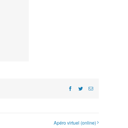
Facebook
Twitter
E-
Mail
Apéro virtuel (online)