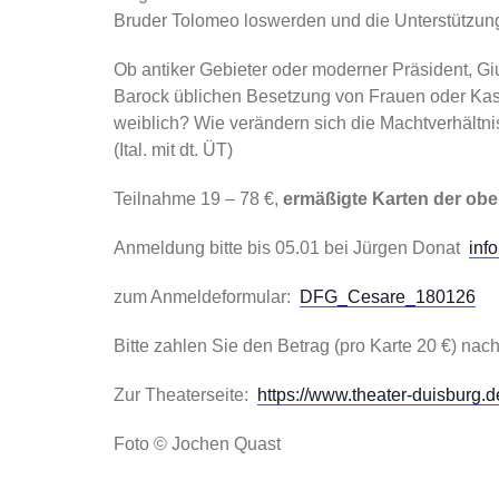
Bruder Tolomeo loswerden und die Unterstützung 
Ob antiker Gebieter oder moderner Präsident, Giu
Barock üblichen Besetzung von Frauen oder Kast
weiblich? Wie verändern sich die Machtverhältnis
(Ital. mit dt. ÜT)
Teilnahme 19 – 78 €,
ermäßigte Karten der ober
Anmeldung bitte bis 05.01 bei Jürgen Donat
inf
zum Anmeldeformular:
DFG_Cesare_180126
Bitte zahlen Sie den Betrag (pro Karte 20 €) na
Zur Theaterseite:
https://www.theater-duisburg.de
Foto © Jochen Quast