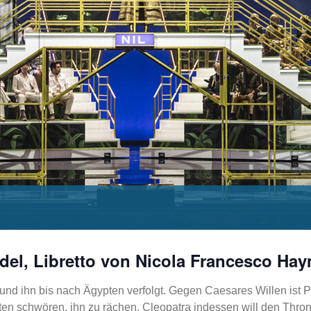
del, Libretto von Nicola Francesco Ha
 und ihn bis nach Ägypten verfolgt. Gegen Caesares Willen is
en schwören, ihn zu rächen. Cleopatra indessen will den Thron 