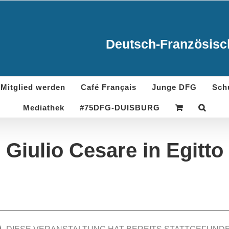
Deutsch-Französisch
Mitglied werden
Café Français
Junge DFG
Sch
Mediathek
#75DFG-DUISBURG
Giulio Cesare in Egitto