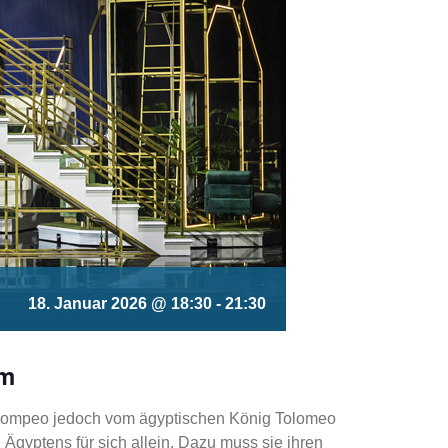
18. Januar 2026 @ 18:30
-
21:30
ym
t Pompeo jedoch vom ägyptischen König Tolomeo
Ägyptens für sich allein. Dazu muss sie ihren