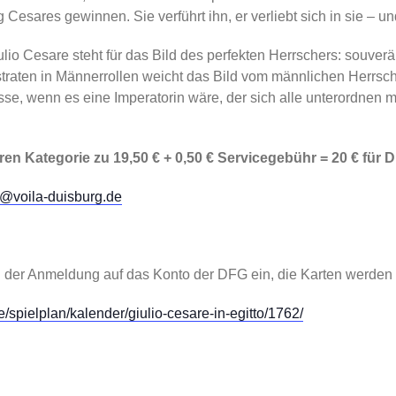
Cesares gewinnen. Sie verführt ihn, er verliebt sich in sie – u
lio Cesare steht für das Bild des perfekten Herrschers: souverä
raten in Männerrollen weicht das Bild vom männlichen Herrsch
se, wenn es eine Imperatorin wäre, der sich alle unterordnen mü
en Kategorie zu 19,50 € + 0,50 € Servicegebühr = 20 € für 
o@voila-duisburg.de
ch der Anmeldung auf das Konto der DFG ein, die Karten werden
/spielplan/kalender/giulio-cesare-in-egitto/1762/