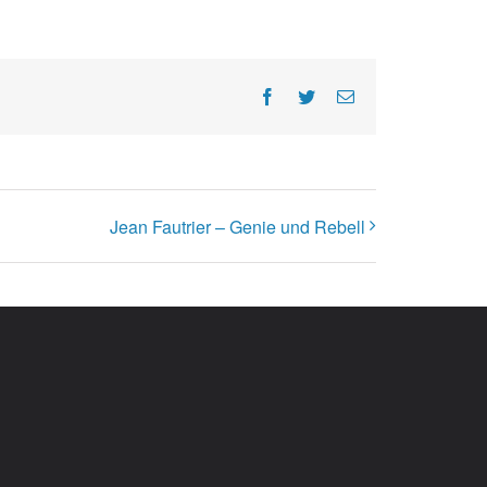
Facebook
Twitter
E-
Mail
Jean Fautrier – Genie und Rebell