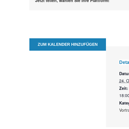
Jetzt teilen, wählen Sie Ihre Plattform!
ZUM KALENDER HINZUFÜGEN
Deta
Datu
24. 
Zeit:
18:00
Kate
Vortr