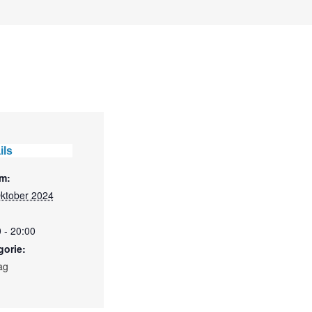
ils
m:
Oktober 2024
 - 20:00
gorie:
ag