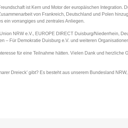
undschaft ist Kern und Motor der europäischen Integration. Du
 Zusammenarbeit von Frankreich, Deutschland und Polen hinzu
es ein vorrangiges und zentrales Anliegen.
a-Union NRW e.V., EUROPE DIRECT Duisburg/Niederrhein, Deut
n – Für Demokratie Duisburg e.V. und weiteren Organisatione
nteresse für eine Teilnahme hätten. Vielen Dank und herzliche 
imarer Dreieck’ gibt? Es besteht aus unserem Bundesland NRW