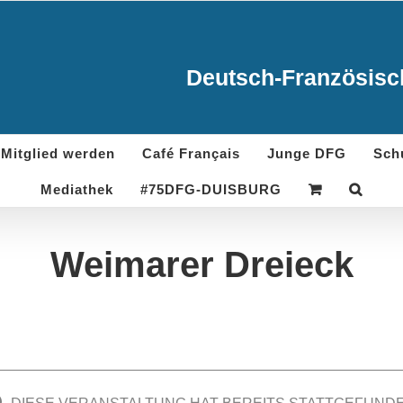
Deutsch-Französisch
Mitglied werden
Café Français
Junge DFG
Sch
Mediathek
#75DFG-DUISBURG
Weimarer Dreieck