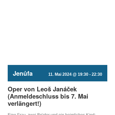
Jenůfa
11. Mai 2024 @ 19:30
-
22:30
Oper von Leoš Janáček
(Anmeldeschluss bis 7. Mai
verlängert!)
Eine Frau, zwei Brüder und ein heimliches Kind: