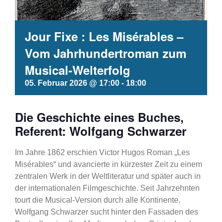
Jour Fixe : Les Misérables –
Vom Jahrhundertroman zum
Musical-Welterfolg
05. Februar 2026 @ 17:00
-
18:00
Die Geschichte eines Buches,
Referent: Wolfgang Schwarzer
Im Jahre 1862 erschien Victor Hugos Roman „Les
Misérables“ und avancierte in kürzester Zeit zu einem
zentralen Werk in der Weltliteratur und später auch in
der internationalen Filmgeschichte. Seit Jahrzehnten
tourt die Musical-Version durch alle Kontinente.
Wolfgang Schwarzer sucht hinter den Fassaden des