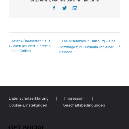
Facebook
Twitter
E-
Mail
Asterix-Übersetzer Klaus
Les Misérables in Duisburg – eine
Jöken plaudert in Krefeld
Hommage zum Jubiläum von einer
über Gallien
Insiderin
Datenschutzerklärung
Impressum
Cookie-Einstellungen
Geschäftsbedingungen
GET SOCIAL