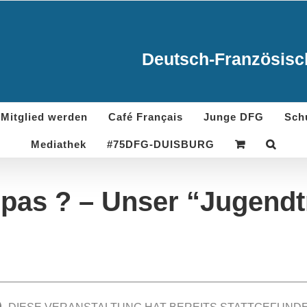
Deutsch-Französisch
Mitglied werden
Café Français
Junge DFG
Sch
Mediathek
#75DFG-DUISBURG
pas ? – Unser “Jugendt