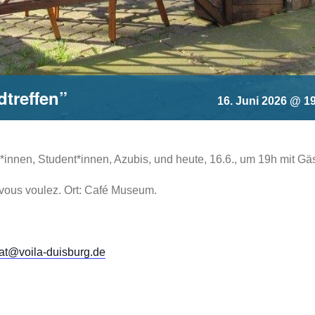
treffen”
16. Juni 2026 @ 1
innen, Student*innen, Azubis, und heute, 16.6., um 19h mit Gä
 vous voulez. Ort: Café Museum.
at@voila-duisburg.de