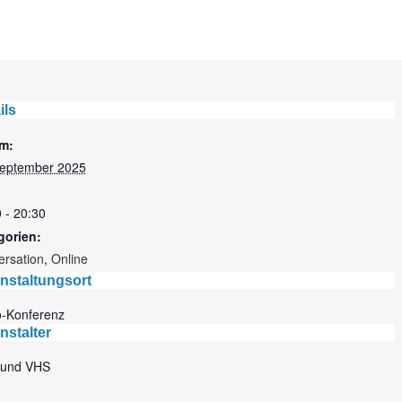
ils
m:
September 2025
 - 20:30
gorien:
ersation
,
Online
nstaltungsort
o-Konferenz
nstalter
und VHS