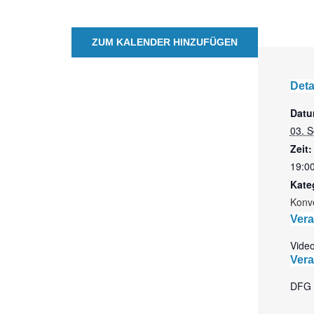
ZUM KALENDER HINZUFÜGEN
Deta
Datu
03. 
Zeit:
19:00
Kate
Konv
Vera
Vide
Vera
DFG 