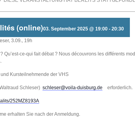
DIESE VERANSTALTUNG HAT BEREITS STATTGEFUNDE
lités (online)
03. September 2025 @ 19:00
-
20:30
ser, 3.09., 19h
Qu’est-ce-qui fait débat ? Nous découvrons les différents mode
.
FG und Kursteilnehmende der VHS
i Waltraud Schleser)
schleser@voila-duisburg.de
erforderlich.
tualits/252MZ8193A
hme erhalten Sie nach der Anmeldung.