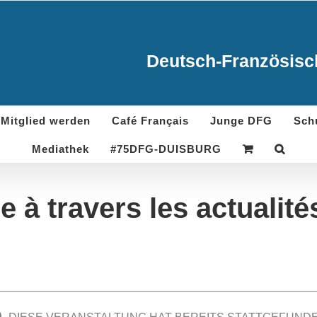
Deutsch-Französisch
Mitglied werden
Café Français
Junge DFG
Sch
Mediathek
#75DFG-DUISBURG
 à travers les actualité