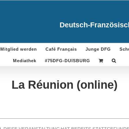
Deutsch-Französisch
Mitglied werden
Café Français
Junge DFG
Sch
Mediathek
#75DFG-DUISBURG
La Réunion (online)