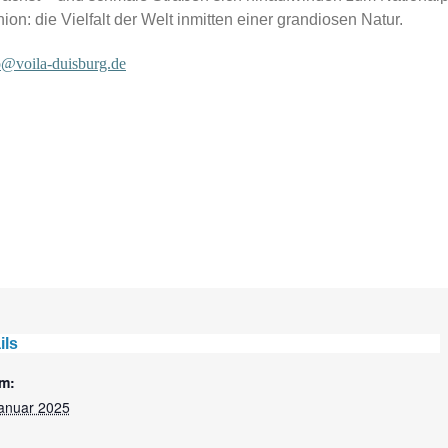
n: die Vielfalt der Welt inmitten einer grandiosen Natur.
o@voila-duisburg.de
ils
m:
Januar 2025