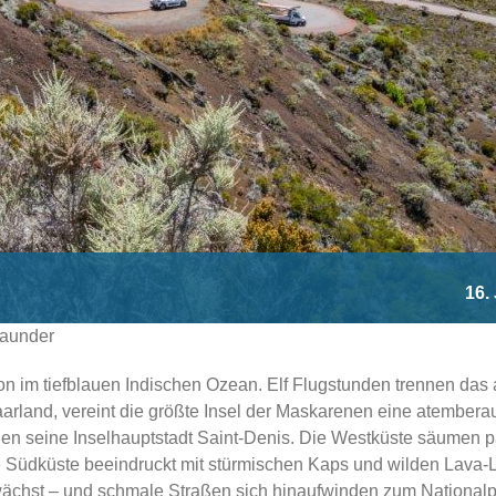
16.
Maunder
nion im tiefblauen Indischen Ozean. Elf Flugstunden trennen da
aarland, vereint die größte Insel der Maskarenen eine atembera
prägen seine Inselhauptstadt Saint-Denis. Die Westküste säume
ie Südküste beeindruckt mit stürmischen Kaps und wilden Lava-
 wächst – und schmale Straßen sich hinaufwinden zum Nationa