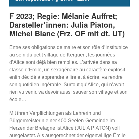
F 2023; Regie: Mélanie Auffret;
Darsteller*innen: Julia Piaton,
Michel Blanc (Frz. OF mit dt. UT)
Entre ses obligations de maire et son rôle d’institutrice
au sein du petit village de Kerguen, les journées
d’Alice sont déjà bien remplies. L’arrivée dans sa
classe d’Emile, un sexagénaire au caractère explosif,
enfin décidé à apprendre à lire et à écrire, va rendre
son quotidien ingérable. Surtout qu’Alice, qui n’avait
rien vu venir, va devoir aussi sauver son village et son
école…
Mit ihren Verpflichtungen als Lehrerin und
Bürgermeisterin einer 400-Seelen-Gemeinde im
Herzen der Bretagne ist Alice (JULIA PIATON) voll
ausgelastet. Als ausgerechnet der eigenwillige Émile