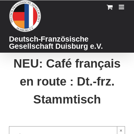
Skip
to
content
Deutsch-Französische
Gesellschaft Duisburg e.V.
NEU: Café français
en route : Dt.-frz.
Stammtisch
×