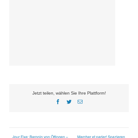
Jetzt teilen, wählen Sie Ihre Plattform!
Facebook
Twitter
E-
Mail
Jour Fixe: Baronin von Öttingen –
Marcher et parler! Spazieren