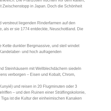
ankreich. Die Franzosen flüchten vor dem kalten,
mit Zwischenstopp in Japan. Doch die Schönheit
d verstreut liegenden Rinderfarmen auf den
 als er sie 1774 entdeckte, Neuschottland. Die
e Kette dunkler Bergmassive, und steil windet
en Kandelaber- und hoch aufragenden
und Steinhäusern mit Wellblechdächern siedeln
iens verborgen – Eisen und Kobalt, Chrom,
(Kunyié) und reisen in 20 Flugminuten oder 3
riffen – und den Ruinen einer Sträflingskolonie,
 Tiga ist die Kultur der einheimischen Kanaken