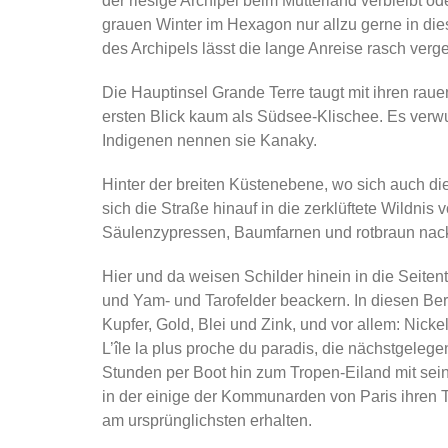
der riesige Archipel beim Mutterland verbleibt o
grauen Winter im Hexagon nur allzu gerne in die
des Archipels lässt die lange Anreise rasch verg
Die Hauptinsel Grande Terre taugt mit ihren ra
ersten Blick kaum als Südsee-Klischee. Es verw
Indigenen nennen sie Kanaky.
Hinter der breiten Küstenebene, wo sich auch die
sich die Straße hinauf in die zerklüftete Wildni
Säulenzypressen, Baumfarnen und rotbraun nack
Hier und da weisen Schilder hinein in die Seite
und Yam- und Tarofelder beackern. In diesen B
Kupfer, Gold, Blei und Zink, und vor allem: Nickel
L’île la plus proche du paradis, die nächstgeleg
Stunden per Boot hin zum Tropen-Eiland mit sein
in der einige der Kommunarden von Paris ihren To
am ursprünglichsten erhalten.