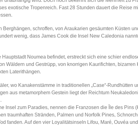
der unabhängig wird. Doch noch bekennt sich die Mehrheit zu Fr
ses exotische Tropenreich. Fast 28 Stunden dauert die Reise 
essen.
uen Berghängen, schroffen, von Araukarien gesäumten Küsten un
undert wenig, dass James Cook die Insel New Caledonia nannte,
 Hauptstadt Noumea befindet, erstreckt sich eine schier endlos
s von Wäldern und Gestrüpp, von knorrigen Kaurifichten, bizarr
ten Laterithängen.
ntäler, wo Kanakenstämme in traditionellen „Case“-Rundhütten 
ergen aus metamorphem Gestein liegt der Reichtum Neukaledon
.
ene Insel zum Paradies, nennen die Franzosen die Île des Pins 
en traumhaften Stränden, Palmen und Norfolk Pines, Schnorchel
d fanden. Auf den vier Loyalitätsinseln Lifou, Maré, Ouvéa und