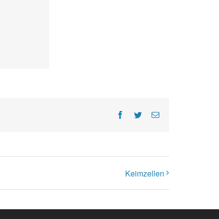
Facebook
Twitter
E-
Mail
Keimzellen