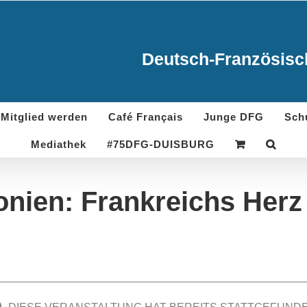
Deutsch-Französisch
Mitglied werden
Café Français
Junge DFG
Sch
Mediathek
#75DFG-DUISBURG
nien: Frankreichs Herz 