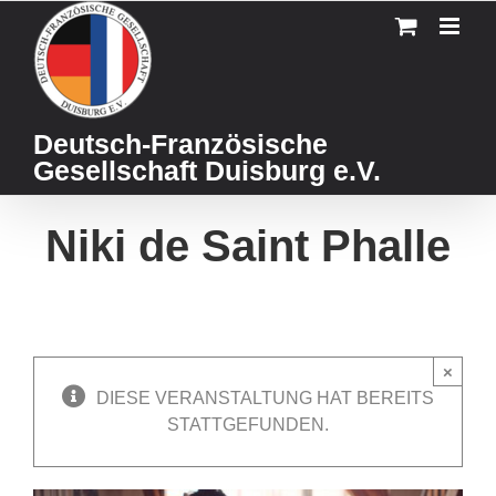
Skip
to
content
Deutsch-Französische
Gesellschaft Duisburg e.V.
Niki de Saint Phalle
×
DIESE VERANSTALTUNG HAT BEREITS
STATTGEFUNDEN.