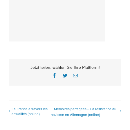
Jetzt teilen, wählen Sie Ihre Plattform!
Facebook
Twitter
E-
Mail
La France à travers les
Mémoires partagées – La résistance au
actualités (online)
nazisme en Allemagne (online)