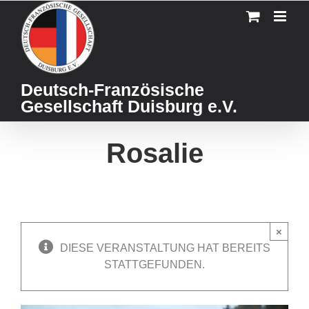
Skip
to
content
Deutsch-Französische
Gesellschaft Duisburg e.V.
Rosalie
×
DIESE VERANSTALTUNG HAT BEREITS
STATTGEFUNDEN.